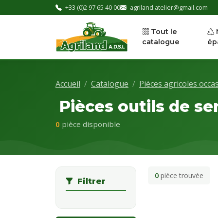
+33 (0)2 97 65 40 00
agriland.atelier@gmail.com
Tout le
catalogue
ép
Accueil
Catalogue
Pièces agricoles occa
Pièces outils de se
0
pièce disponible
0
pièce trouvée
Filtrer