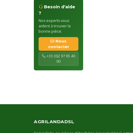
Besoin d'aide
?
Nos experts vous
aident à trouver la
bonne pièce.
Nous
contacter
+33 (0)2 97 65 40
00
AGRILANDADSL