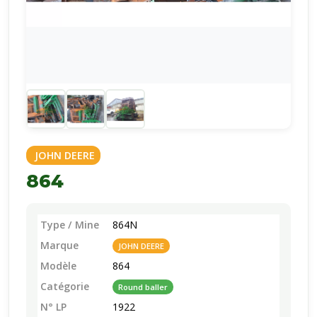
JOHN DEERE
864
Type / Mine
864N
Marque
JOHN DEERE
Modèle
864
Catégorie
Round baller
N° LP
1922