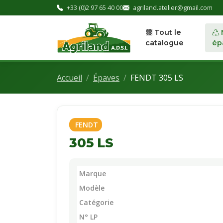
+33 (0)2 97 65 40 00
agriland.atelier@gmail.com
Tout le
catalogue
ép
Accueil
Épaves
FENDT 305 LS
FENDT
305 LS
Marque
Modèle
Catégorie
N° LP