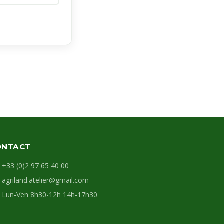
ONTACT
+33 (0)2 97 65 40 00
agriland.atelier@gmail.com
Lun-Ven 8h30-12h 14h-17h30