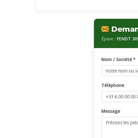
Demand
Épave :
FENDT 30
Nom / Société *
Téléphone
Message