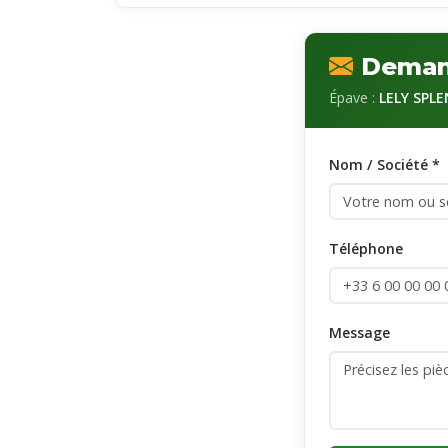
Demand
Épave :
LELY SPL
Nom / Société *
Téléphone
Message