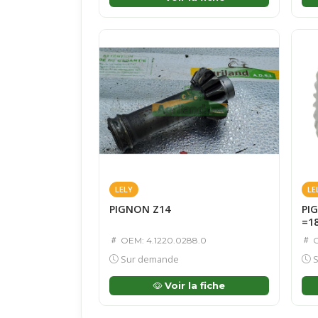
LELY
LE
PIGNON Z14
PI
=1
OEM: 4.1220.0288.0
O
Sur demande
S
Voir la fiche