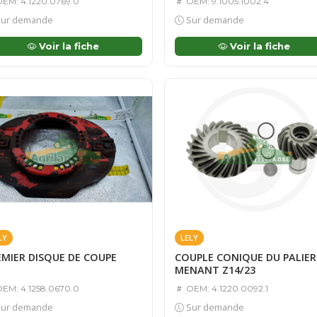
EM: 4.1220.0769.0
OEM: 9.1005.1002.4
ur demande
Sur demande
Voir la fiche
Voir la fiche
LY
LELY
EMIER DISQUE DE COUPE
COUPLE CONIQUE DU PALIER
MENANT Z14/23
EM: 4.1258.0670.0
OEM: 4.1220.0092.1
ur demande
Sur demande