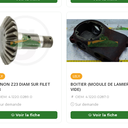
LY
LELY
GNON Z23 DIAM SUR FILET
BOITIER (MODULE DE LAMIE
8
VIDE)
EM: 4.1220.0289.0
OEM: 4.1220.0287.0
ur demande
Sur demande
Voir la fiche
Voir la fiche