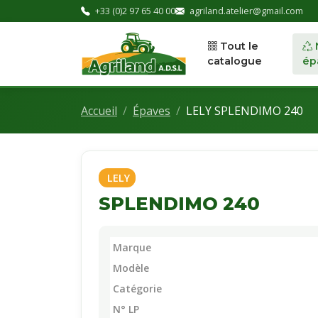
+33 (0)2 97 65 40 00
agriland.atelier@gmail.com
Tout le
catalogue
ép
Accueil
Épaves
LELY SPLENDIMO 240
LELY
SPLENDIMO 240
Marque
Modèle
Catégorie
N° LP