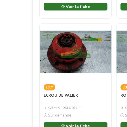
Voir la fiche
LELY
LE
ECROU DE PALIER
RO
OEM: 9.1031.0014.4 1
O
Sur demande
S
Voir la fiche