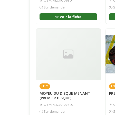
OEM: 4120100680
O
Sur demande
S
Voir la fiche
LELY
LE
MOYEU DU DISQUE MENANT
PR
(PREMIER DISQUE)
OEM: 4.1220.0771.0
O
Sur demande
S