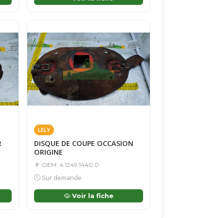
LELY
R
DISQUE DE COUPE OCCASION
ORIGINE
OEM: 4.1249.1440.0
Sur demande
Voir la fiche