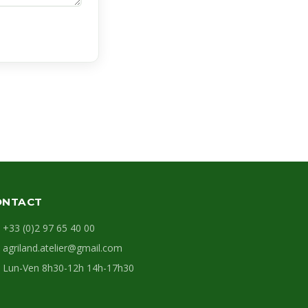
ONTACT
+33 (0)2 97 65 40 00
agriland.atelier@gmail.com
Lun-Ven 8h30-12h 14h-17h30