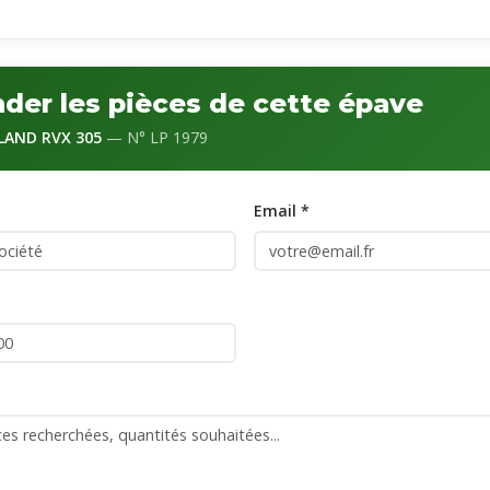
er les pièces de cette épave
AND RVX 305
— N° LP 1979
Email *