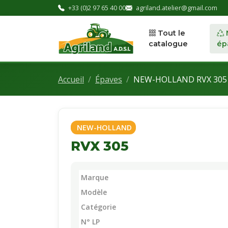
+33 (0)2 97 65 40 00
agriland.atelier@gmail.com
Tout le
catalogue
ép
Accueil
Épaves
NEW-HOLLAND RVX 305
NEW-HOLLAND
RVX 305
Marque
Modèle
Catégorie
N° LP