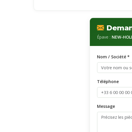
Demand
Épave :
NEW-HOLL
Nom / Société *
Téléphone
Message