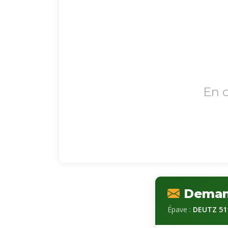
En 
Demand
Épave :
DEUTZ 51