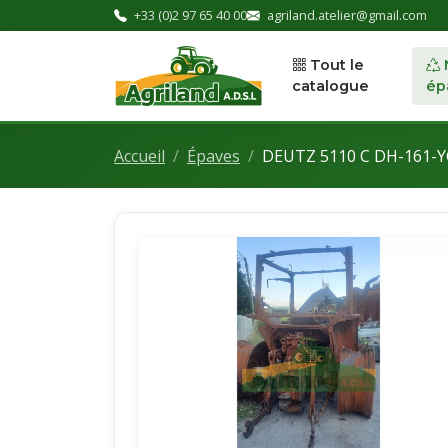
+33 (0)2 97 65 40 00
agriland.atelier@gmail.com
Tout le
catalogue
ép
Accueil
Épaves
DEUTZ 5110 C DH-161-