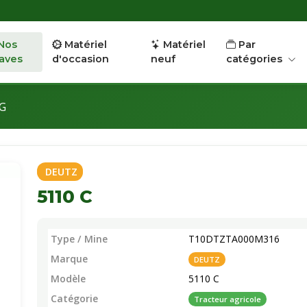
Nos
Matériel
Matériel
Par
aves
d'occasion
neuf
catégories
YG
DEUTZ
5110 C
Type / Mine
T10DTZTA000M316
Marque
DEUTZ
Modèle
5110 C
Catégorie
Tracteur agricole