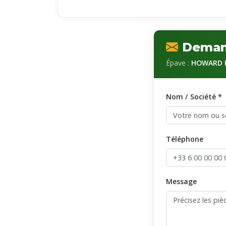
Demand
Épave :
HOWARD H
Nom / Société *
Téléphone
Message