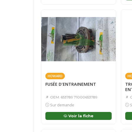
HOWARD
H
FUSÉE D'ENTRAINEMENT
TR
EN
OEM: 653789 71000653789
O
Sur demande
S
Voir la fiche