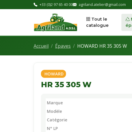
+33 (0)2 97 65 40 00
agriland.atelier@gmail.com
Tout le
catalogue
ép
Accueil
Épaves
HOWARD HR 35 305 W
HOWARD
HR 35 305 W
Marque
Modèle
Catégorie
N° LP