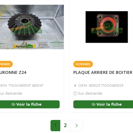
OWARD
HOWARD
URONNE Z24
PLAQUE ARRIERE DE BOITIER
EM: 71000651347 651347
OEM: 651323 71000651323
ur demande
Sur demande
Voir la fiche
Voir la fiche
1
2