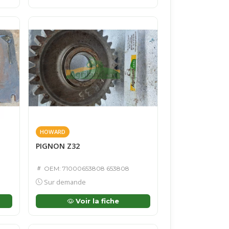
HOWARD
PIGNON Z32
OEM: 71000653808 653808
Sur demande
Voir la fiche