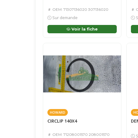
OEM: 71307136020 307136020
O
Sur demande
S
Voir la fiche
HOWARD
H
CIRCLIP 140X4
DE
OEM: 71208001570 208001570
S