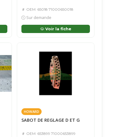
OEM: 65018 71000650018
Sur demande
Voir la fiche
HOWARD
SABOT DE REGLAGE D ET G
OEM: 653899 71000653899