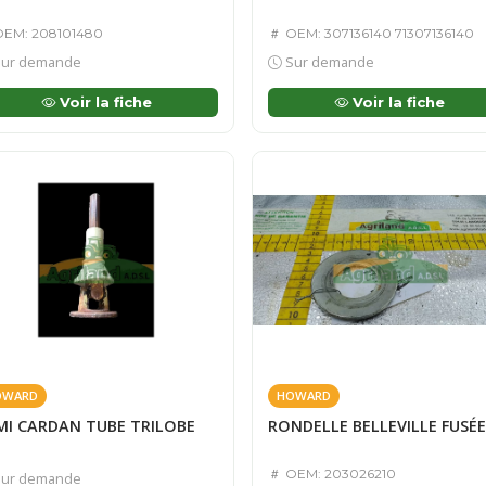
EM: 208101480
OEM: 307136140 71307136140
ur demande
Sur demande
Voir la fiche
Voir la fiche
OWARD
HOWARD
MI CARDAN TUBE TRILOBE
RONDELLE BELLEVILLE FUSÉE
OEM: 203026210
ur demande