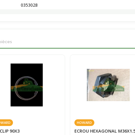
0353028
pièces
OWARD
HOWARD
CLIP 90X3
ECROU HEXAGONAL M36X1.