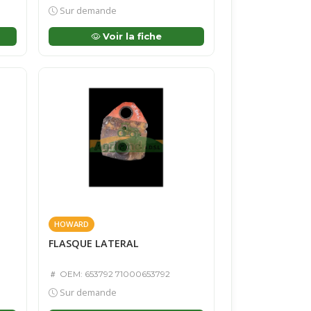
Sur demande
Voir la fiche
HOWARD
FLASQUE LATERAL
OEM: 653792 71000653792
Sur demande