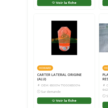
Voir la fiche
HOWARD
H
CARTER LATERAL ORIGINE
PL
(ALU)
RE
OEM: 650014 71000650014
O
642
Sur demande
S
Voir la fiche