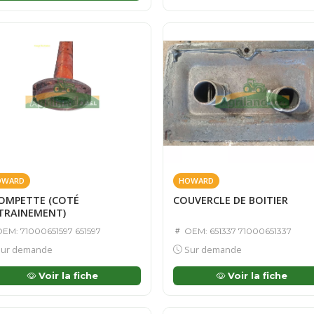
OWARD
HOWARD
OMPETTE (COTÉ
COUVERCLE DE BOITIER
TRAINEMENT)
EM: 71000651597 651597
OEM: 651337 71000651337
ur demande
Sur demande
Voir la fiche
Voir la fiche