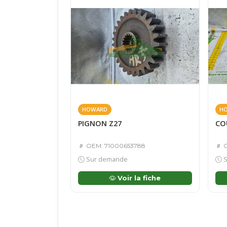
HOWARD
H
PIGNON Z27
CO
OEM: 71000653788
O
Sur demande
S
Voir la fiche