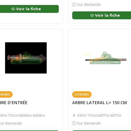
Sur demande
Voir la fiche
Voir la fiche
OWARD
HOWARD
BRE D'ENTRÉE
ARBRE LATERAL L= 150 CM
EM: 71000653694 653694
OEM: 71000651710 651710
ur demande
Sur demande