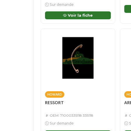
Sur demande
Voir la fiche
HOWARD
H
RESSORT
AR
OEM: 71000335118 335118
O
Sur demande
S