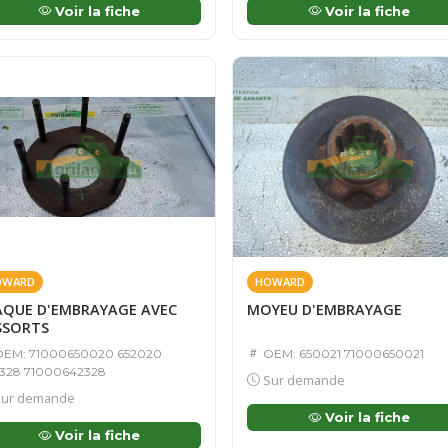
Voir la fiche
Voir la fiche
OWARD
HOWARD
AQUE D'EMBRAYAGE AVEC
MOYEU D'EMBRAYAGE
SSORTS
EM: 71000650020 652020
OEM: 650021 71000650021
328 71000642328
Sur demande
ur demande
Voir la fiche
Voir la fiche