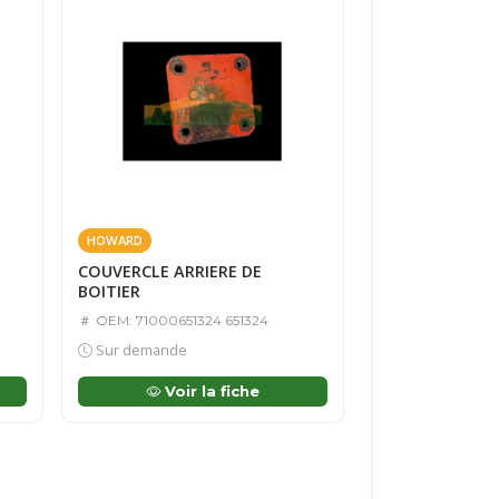
HOWARD
COUVERCLE ARRIERE DE
BOITIER
OEM: 71000651324 651324
Sur demande
Voir la fiche