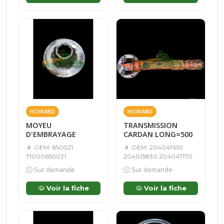
HOWARD
HOWARD
MOYEU
TRANSMISSION
D'EMBRAYAGE
CARDAN LONG=500
OEM: 650021
OEM: 204047610
71000650021
204013830 204047170
Sur demande
Sur demande
Voir la fiche
Voir la fiche