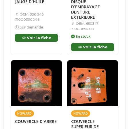
JAUGE D'HUILE
DISQUE
D'EMBRAYAGE
DENTURE
OEM: 330046
EXTERIEURE
71000330046
OEM: 650347
Sur demande
71000650347
En stock
Voir la fiche
Voir la fiche
HOWARD
HOWARD
COUVERCLE D'ARBRE
COUVERCLE
SUPERIEUR DE