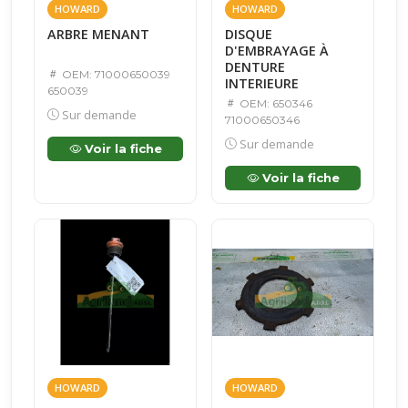
HOWARD
HOWARD
ARBRE MENANT
DISQUE
D'EMBRAYAGE À
DENTURE
OEM: 71000650039
INTERIEURE
650039
OEM: 650346
Sur demande
71000650346
Sur demande
Voir la fiche
Voir la fiche
HOWARD
HOWARD