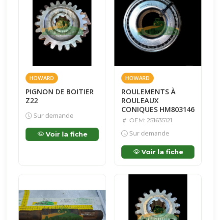
HOWARD
HOWARD
PIGNON DE BOITIER
ROULEMENTS À
Z22
ROULEAUX
CONIQUES HM803146
Sur demande
OEM: 251635121
Sur demande
Voir la fiche
Voir la fiche