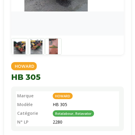
HOWARD
HB 305
Marque
HOWARD
Modèle
HB 305
Catégorie
Rotalabour, Rotavator
N° LP
2280