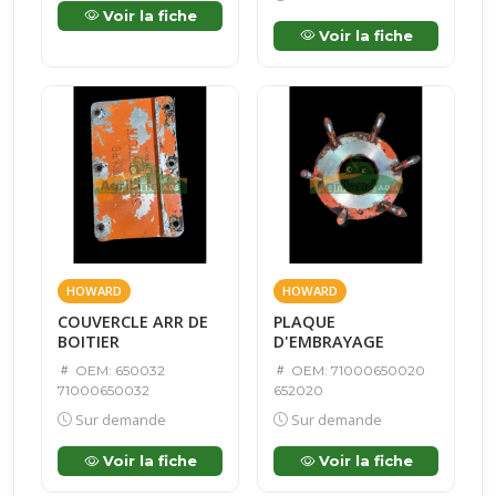
Voir la fiche
Voir la fiche
HOWARD
HOWARD
COUVERCLE ARR DE
PLAQUE
BOITIER
D'EMBRAYAGE
OEM: 650032
OEM: 71000650020
71000650032
652020
Sur demande
Sur demande
Voir la fiche
Voir la fiche