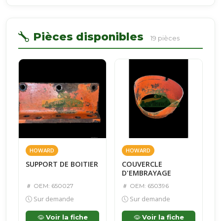
Pièces disponibles
19 pièces
HOWARD
HOWARD
SUPPORT DE BOITIER
COUVERCLE
D'EMBRAYAGE
OEM: 650027
OEM: 650396
Sur demande
Sur demande
Voir la fiche
Voir la fiche