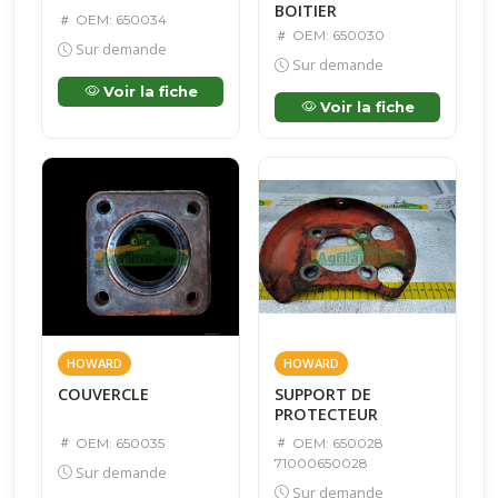
BOITIER
OEM: 650034
OEM: 650030
Sur demande
Sur demande
Voir la fiche
Voir la fiche
HOWARD
HOWARD
COUVERCLE
SUPPORT DE
PROTECTEUR
OEM: 650035
OEM: 650028
71000650028
Sur demande
Sur demande