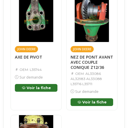
JOHN DEERE
JOHN DEERE
AXE DE PIVOT
NEZ DE PONT AVANT
AVEC COUPLE
CONIQUE Z12/36
OEM: L35744
OEM: AL33086
Sur demande
AL32983 AL33088
L35716 L35711
Voir la fiche
Sur demande
Voir la fiche