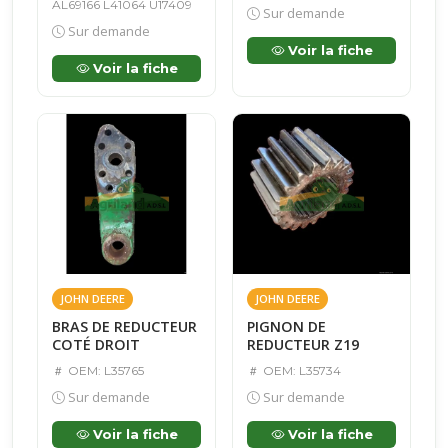
AL69166 L41064 U17409
Sur demande
Sur demande
Voir la fiche
Voir la fiche
JOHN DEERE
JOHN DEERE
BRAS DE REDUCTEUR
PIGNON DE
COTÉ DROIT
REDUCTEUR Z19
OEM: L35765
OEM: L35734
Sur demande
Sur demande
Voir la fiche
Voir la fiche