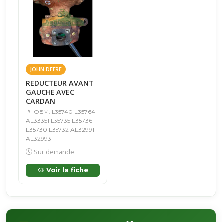
JOHN DEERE
REDUCTEUR AVANT
GAUCHE AVEC
CARDAN
OEM: L35740 L35764
AL33351 L35735 L35736
L35730 L35732 AL32991
AL32993
Sur demande
Voir la fiche