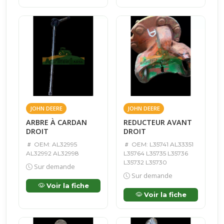
JOHN DEERE
JOHN DEERE
ARBRE À CARDAN
REDUCTEUR AVANT
DROIT
DROIT
OEM: AL32995
OEM: L35741 AL33351
AL32992 AL32998
L35764 L35735 L35736
L35732 L35730
Sur demande
Sur demande
Voir la fiche
Voir la fiche