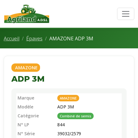
Accueil
Épaves
AMAZONE ADP 3M
AMAZONE
ADP 3M
Marque
AMAZONE
Modèle
ADP 3M
Catégorie
Combiné de semis
N° LP
844
N° Série
39032/2579