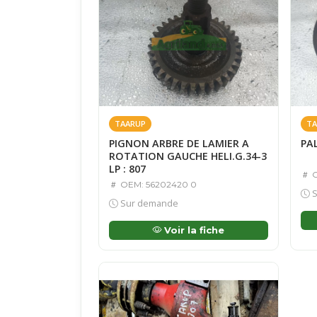
TAARUP
TA
PIGNON ARBRE DE LAMIER A
PAL
ROTATION GAUCHE HELI.G.34-3
LP : 807
O
OEM: 56202420 0
S
Sur demande
Voir la fiche