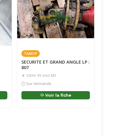
TAARUP
SECURITE ET GRAND ANGLE LP :
807
OEM: 99.240.531
Sur demande
Voir la fiche