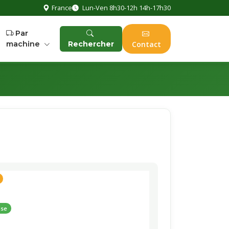
France
Lun-Ven 8h30-12h 14h-17h30
Par
machine
Rechercher
Contact
use