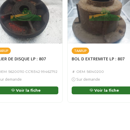
ARUP
TAARUP
IER DE DISQUE LP : 807
BOL D EXTREMITE LP : 807
EM: 56200110 CC19342 99462792
OEM: 56140200
ur demande
Sur demande
Voir la fiche
Voir la fiche