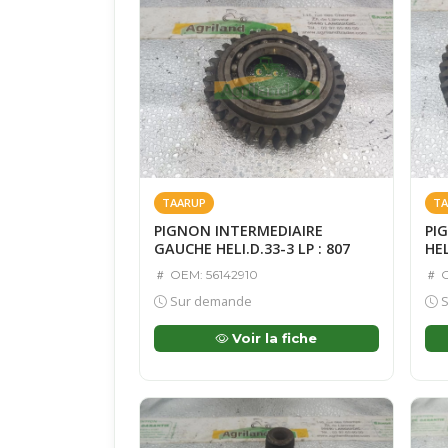
TAARUP
TA
PIGNON INTERMEDIAIRE
PI
GAUCHE HELI.D.33-3 LP : 807
HEL
OEM: 56142910
O
Sur demande
S
Voir la fiche