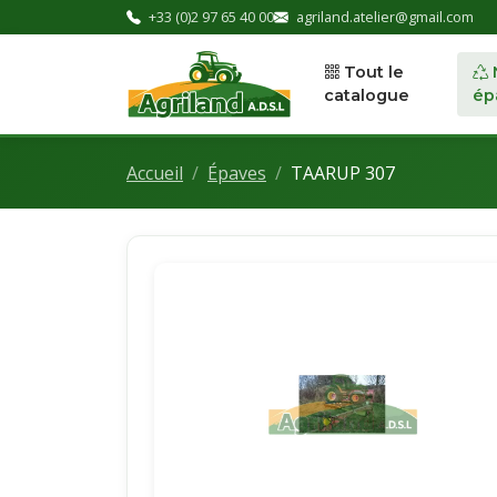
+33 (0)2 97 65 40 00
agriland.atelier@gmail.com
Tout le
catalogue
ép
Accueil
Épaves
TAARUP 307