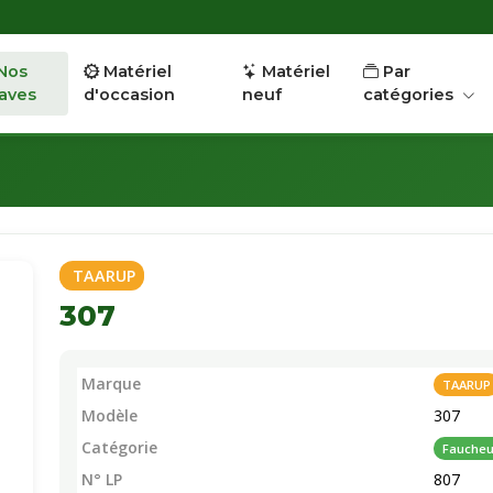
Nos
Matériel
Matériel
Par
aves
d'occasion
neuf
catégories
TAARUP
307
Marque
TAARUP
Modèle
307
Catégorie
Fauche
N° LP
807