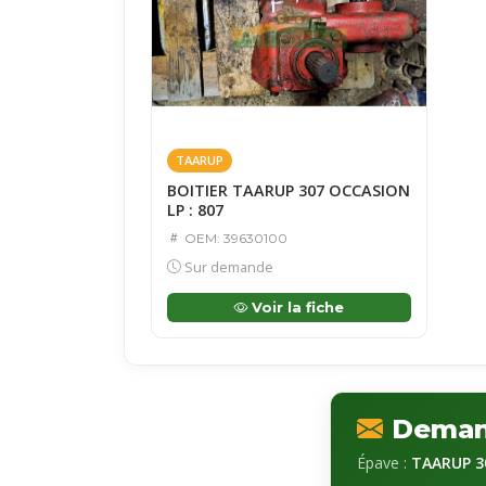
TAARUP
BOITIER TAARUP 307 OCCASION
LP : 807
OEM: 39630100
Sur demande
Voir la fiche
Demand
Épave :
TAARUP 3