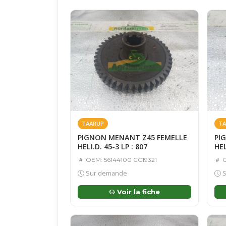
TAARUP
TA
PIGNON MENANT Z45 FEMELLE
PI
HELI.D. 45-3 LP : 807
HEL
OEM: 56144100 CC19321
O
Sur demande
S
Voir la fiche