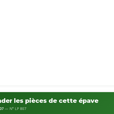
er les pièces de cette épave
07
— N° LP 807