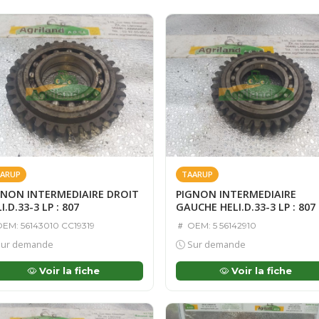
ARUP
TAARUP
GNON INTERMEDIAIRE DROIT
PIGNON INTERMEDIAIRE
I.D.33-3 LP : 807
GAUCHE HELI.D.33-3 LP : 807
EM: 56143010 CC19319
OEM: 5 56142910
ur demande
Sur demande
Voir la fiche
Voir la fiche