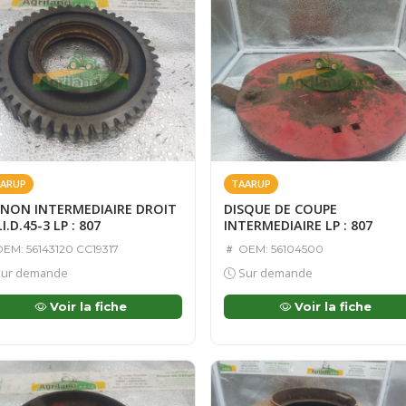
ARUP
TAARUP
GNON INTERMEDIAIRE DROIT
DISQUE DE COUPE
I.D.45-3 LP : 807
INTERMEDIAIRE LP : 807
EM: 56143120 CC19317
OEM: 56104500
ur demande
Sur demande
Voir la fiche
Voir la fiche