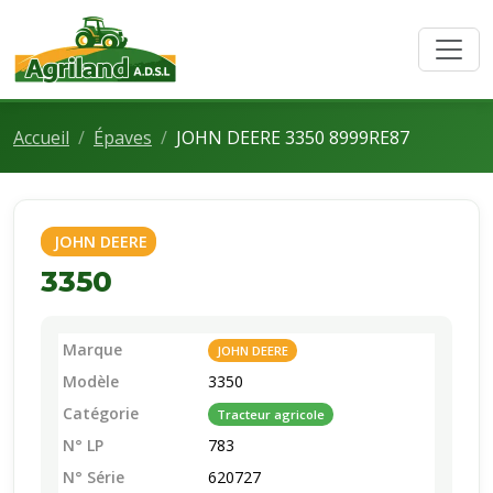
Accueil
Épaves
JOHN DEERE 3350 8999RE87
JOHN DEERE
3350
Marque
JOHN DEERE
Modèle
3350
Catégorie
Tracteur agricole
N° LP
783
N° Série
620727