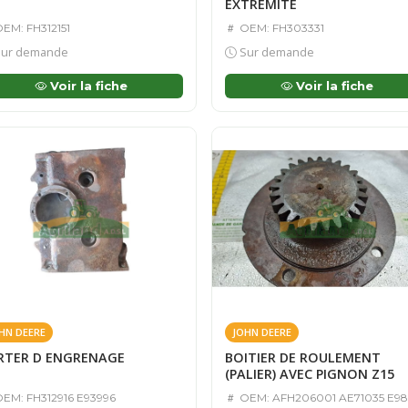
EXTREMITE
EM: FH312151
OEM: FH303331
ur demande
Sur demande
Voir la fiche
Voir la fiche
HN DEERE
JOHN DEERE
RTER D ENGRENAGE
BOITIER DE ROULEMENT
(PALIER) AVEC PIGNON Z15
EM: FH312916 E93996
OEM: AFH206001 AE71035 E98