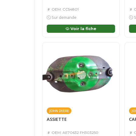
OEM: CC54801
O
Sur demande
S
Voir la fiche
JOHN DEERE
JO
ASSIETTE
CA
OEM: AE70632 FH303250
O