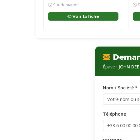
Sur demande
S
Voir la fiche
Demand
Épave :
JOHN DEE
Nom / Société *
Téléphone