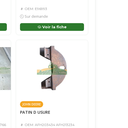
OEM: E96993
Sur demande
Voir la fiche
JOHN DEERE
PATIN D USURE
766
OEM: AFH203434 AFH213234