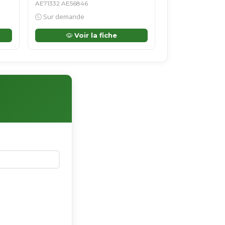
AE71332 AE56846
Sur demande
Voir la fiche