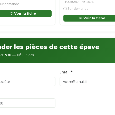
FH328287 FH312596
ur demande
Sur demande
Voir la fiche
Voir la fiche
er les pièces de cette épave
RE 530
— N° LP 778
Email *