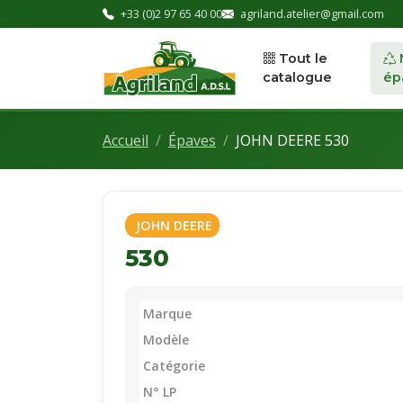
+33 (0)2 97 65 40 00
agriland.atelier@gmail.com
Tout le
catalogue
ép
Accueil
Épaves
JOHN DEERE 530
JOHN DEERE
530
Marque
Modèle
Catégorie
N° LP