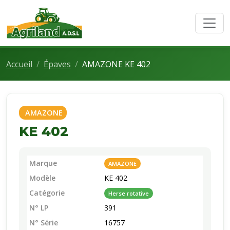
Accueil
Épaves
AMAZONE KE 402
AMAZONE
KE 402
Marque
AMAZONE
Modèle
KE 402
Catégorie
Herse rotative
N° LP
391
N° Série
16757