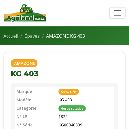
Accueil
Épaves
AMAZONE KG 403
AMAZONE
KG 403
Marque
AMAZONE
Modèle
KG 403
Catégorie
Herse rotative
N° LP
1825
N° Série
KG00040339