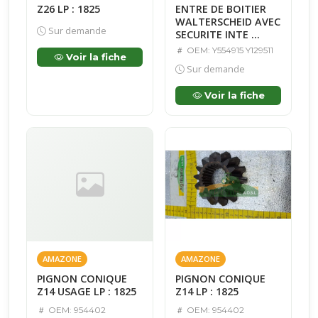
Z26 LP : 1825
ENTRE DE BOITIER
WALTERSCHEID AVEC
Sur demande
SECURITE INTE ...
OEM: Y554915 Y129511
Voir la fiche
Sur demande
Voir la fiche
AMAZONE
AMAZONE
PIGNON CONIQUE
PIGNON CONIQUE
Z14 USAGE LP : 1825
Z14 LP : 1825
OEM: 954402
OEM: 954402