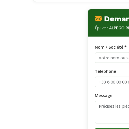
Demand
Épave :
ALPEGO R
Nom / Société *
Téléphone
Message