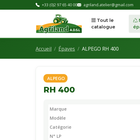
+33 (0)2 97 65 40 00
agriland.atelier@gmail.com
Tout le
catalogue
ép
Accueil
Épaves
ALPEGO RH 400
ALPEGO
RH 400
Marque
Modèle
Catégorie
N° LP