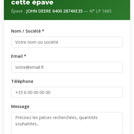
cette épave
Épave :
JOHN DEERE 6400 2874XE35
— N° LP 1665
Nom / Société *
Email *
Téléphone
Message