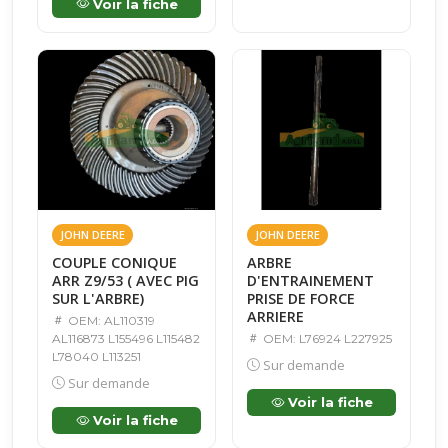
Voir la fiche
JOHN DEERE
JOHN DEERE
COUPLE CONIQUE
ARBRE
ARR Z9/53 ( AVEC PIG
D'ENTRAINEMENT
SUR L'ARBRE)
PRISE DE FORCE
ARRIERE
OEM: AL110319
AL116873 L155496 L115482
OEM: L76924 L227925
L78040 L113251
Sur demande
Sur demande
Voir la fiche
Voir la fiche