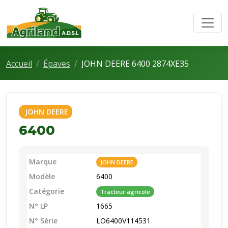
Accueil
Épaves
JOHN DEERE 6400 2874XE35
JOHN DEERE
6400
Marque
JOHN DEERE
Modèle
6400
Catégorie
Tracteur agricole
N° LP
1665
N° Série
LO6400V114531