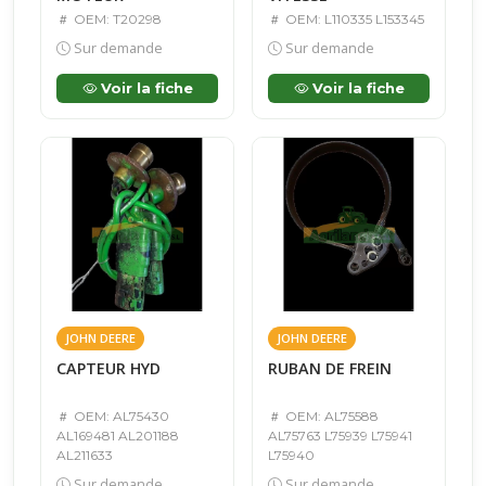
OEM: T20298
OEM: L110335 L153345
Sur demande
Sur demande
Voir la fiche
Voir la fiche
JOHN DEERE
JOHN DEERE
CAPTEUR HYD
RUBAN DE FREIN
OEM: AL75430
OEM: AL75588
AL169481 AL201188
AL75763 L75939 L75941
AL211633
L75940
Sur demande
Sur demande