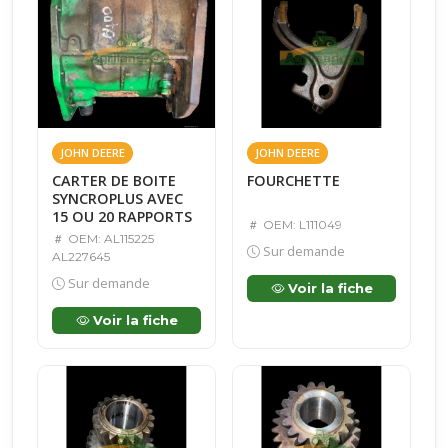
JOHN DEERE
JOHN DEERE
CARTER DE BOITE
FOURCHETTE
SYNCROPLUS AVEC
15 OU 20 RAPPORTS
OEM: L111049
OEM: AL115225
Sur demande
AL227645
Sur demande
Voir la fiche
Voir la fiche