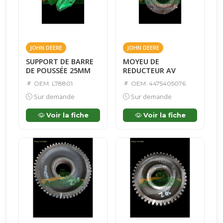
JOHN DEERE
JOHN DEERE
SUPPORT DE BARRE
MOYEU DE
DE POUSSÉE 25MM
REDUCTEUR AV
OEM: L78801
OEM: 4475405076
Sur demande
Sur demande
Voir la fiche
Voir la fiche