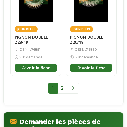
JOHN DEERE
JOHN DEERE
PIGNON DOUBLE
PIGNON DOUBLE
Z28/19
Z26/18
OEM: L76851
OEM: L76850
Sur demande
Sur demande
Voir la fiche
Voir la fiche
1
2
Demander les pièces de