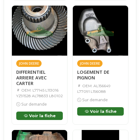
JOHN DEERE
JOHN DEERE
DIFFERENTIEL
LOGEMENT DE
ARRIERE AVEC
PIGNON
CARTER
OEM: AL156649
OEM: L77145 L113016
L77091 L156088
YZ91528 AL78833 L80102
Sur demande
Sur demande
Voir la fiche
Voir la fiche