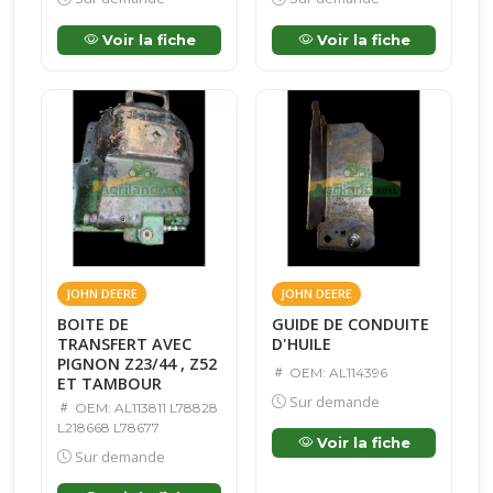
Voir la fiche
Voir la fiche
JOHN DEERE
JOHN DEERE
BOITE DE
GUIDE DE CONDUITE
TRANSFERT AVEC
D'HUILE
PIGNON Z23/44 , Z52
OEM: AL114396
ET TAMBOUR
Sur demande
OEM: AL113811 L78828
L218668 L78677
Voir la fiche
Sur demande