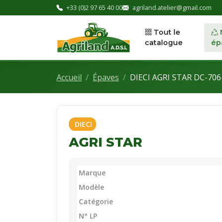
+33 (0)2 97 65 40 00
agriland.atelier@gmail.com
Tout le
catalogue
ép
Accueil
Épaves
DIECI AGRI STAR DC-706
DIECI
AGRI STAR
Marque
Modèle
Catégorie
N° LP