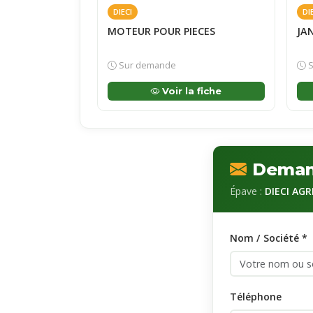
DIECI
DI
MOTEUR POUR PIECES
JAN
Sur demande
S
Voir la fiche
Demand
Épave :
DIECI AGR
Nom / Société *
Téléphone