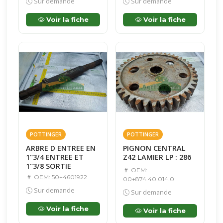
Sur demande
Sur demande
Voir la fiche
Voir la fiche
POTTINGER
POTTINGER
ARBRE D ENTREE EN
PIGNON CENTRAL
1"3/4 ENTREE ET
Z42 LAMIER LP : 286
1"3/8 SORTIE
OEM:
OEM: 50+4601922
00+874.40.014.0
Sur demande
Sur demande
Voir la fiche
Voir la fiche