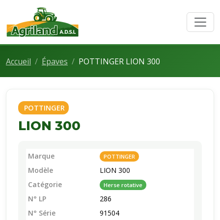
Accueil
Épaves
POTTINGER LION 300
POTTINGER
LION 300
Marque
POTTINGER
Modèle
LION 300
Catégorie
Herse rotative
N° LP
286
N° Série
91504