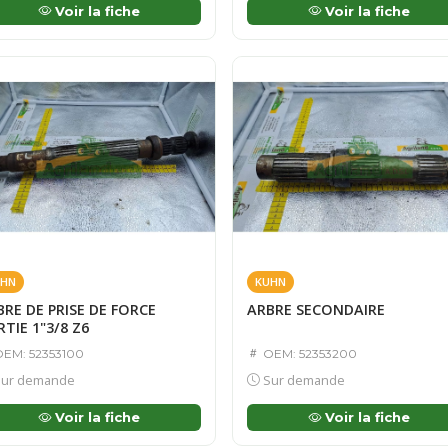
Voir la fiche
Voir la fiche
HN
KUHN
RE DE PRISE DE FORCE
ARBRE SECONDAIRE
TIE 1"3/8 Z6
EM: 52353100
OEM: 52353200
ur demande
Sur demande
Voir la fiche
Voir la fiche