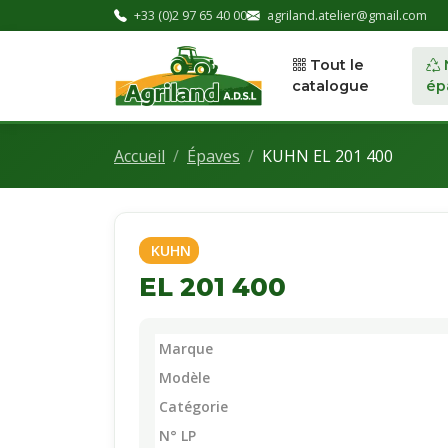
+33 (0)2 97 65 40 00
agriland.atelier@gmail.com
Tout le
catalogue
ép
Accueil
Épaves
KUHN EL 201 400
KUHN
EL 201 400
Marque
Modèle
Catégorie
N° LP