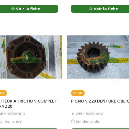
Voir la fiche
Voir la fiche
HN
KUHN
MITEUR A FRICTION COMPLET
PIGNON Z20 DENTURE OBLI
/4 Z20
EM: 52390100
OEM: 52354400
ur demande
Sur demande