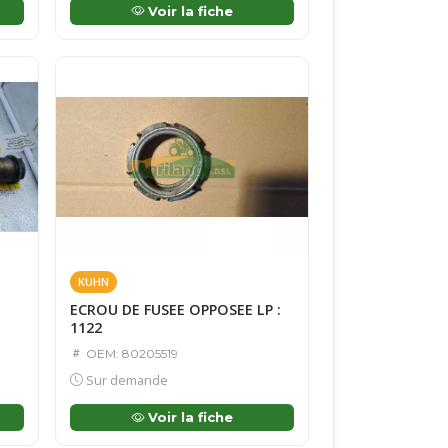
Voir la fiche
KUHN
ECROU DE FUSEE OPPOSEE LP :
1122
OEM: 80205519
Sur demande
Voir la fiche