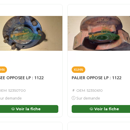
HN
KUHN
EE OPPOSEE LP : 1122
PALIER OPPOSE LP : 1122
EM: 52350700
OEM: 52350610
ur demande
Sur demande
Voir la fiche
Voir la fiche