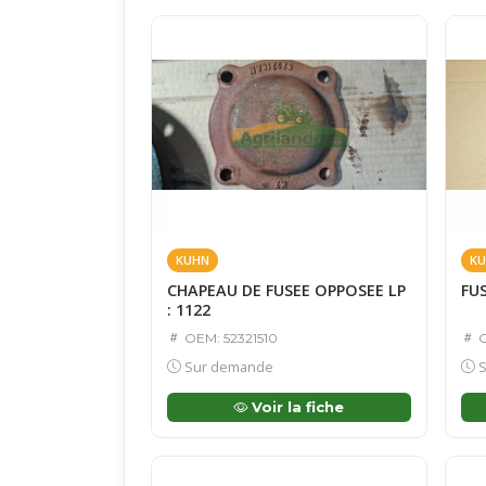
KUHN
KU
CHAPEAU DE FUSEE OPPOSEE LP
FUS
: 1122
OEM: 52321510
O
Sur demande
S
Voir la fiche