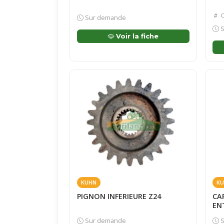
O
Sur demande
S
Voir la fiche
KUHN
KU
PIGNON INFERIEURE Z24
CA
EN
Sur demande
S