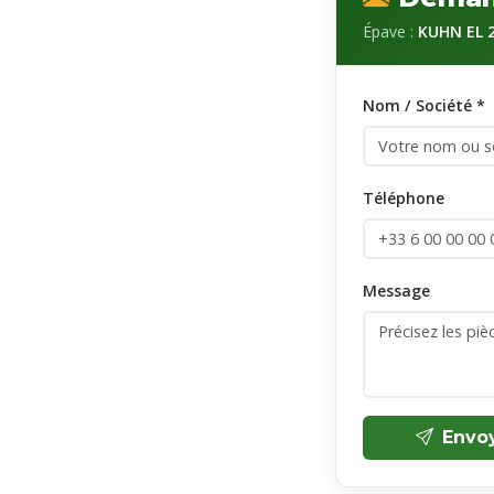
Épave :
KUHN EL 2
Nom / Société *
Téléphone
Message
Envo