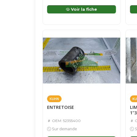
Voir la fiche
KUHN
KU
ENTRETOISE
LI
1"3
OEM: 52355400
O
Sur demande
S