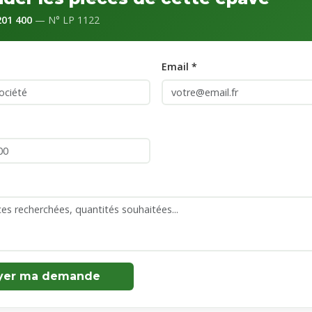
01 400
— N° LP 1122
Email *
yer ma demande