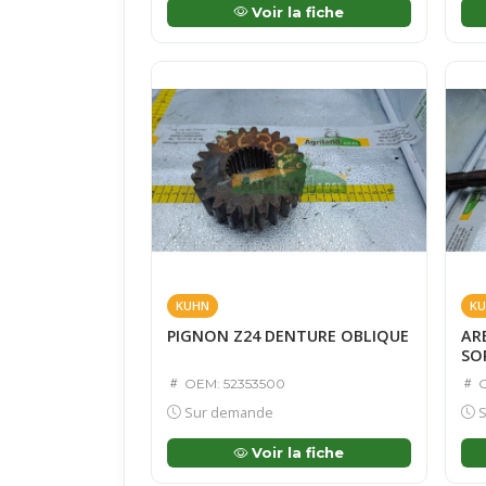
Voir la fiche
KUHN
KU
PIGNON Z24 DENTURE OBLIQUE
ARB
SOR
OEM: 52353500
O
Sur demande
S
Voir la fiche