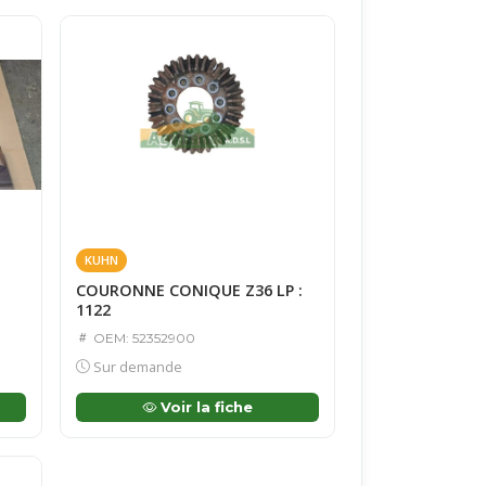
KUHN
COURONNE CONIQUE Z36 LP :
1122
OEM: 52352900
Sur demande
Voir la fiche