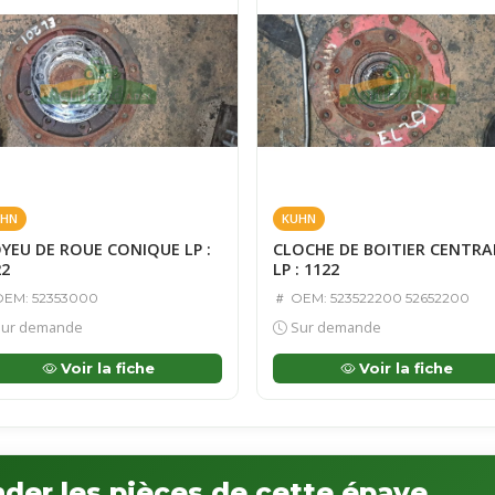
HN
KUHN
YEU DE ROUE CONIQUE LP :
CLOCHE DE BOITIER CENTRA
22
LP : 1122
EM: 52353000
OEM: 523522200 52652200
ur demande
Sur demande
Voir la fiche
Voir la fiche
er les pièces de cette épave