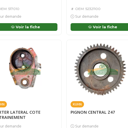
EM: 517010
OEM: 52321100
ur demande
Sur demande
Voir la fiche
Voir la fiche
HN
KUHN
RTER LATERAL COTE
PIGNON CENTRAL Z47
TRAINEMENT
ur demande
Sur demande