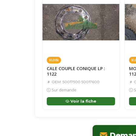
KUHN
KU
CALE COUPLE CONIQUE LP :
MO
1122
11
OEM: 50017500 50017600
O
Sur demande
S
Voir la fiche
Demand