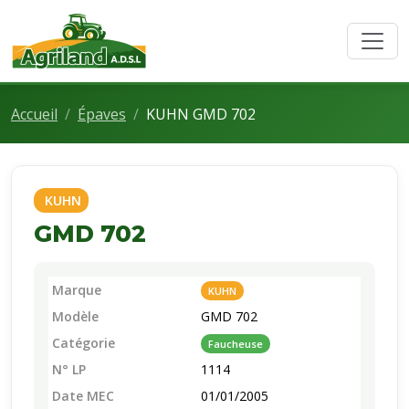
Accueil
Épaves
KUHN GMD 702
KUHN
GMD 702
Marque
KUHN
Modèle
GMD 702
Catégorie
Faucheuse
N° LP
1114
Date MEC
01/01/2005