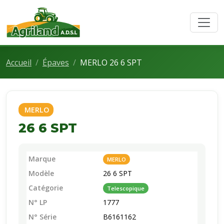
Accueil
Épaves
MERLO 26 6 SPT
MERLO
26 6 SPT
Marque
MERLO
Modèle
26 6 SPT
Catégorie
Telescopique
N° LP
1777
N° Série
B6161162