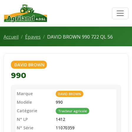
Accueil
Épaves
DAVID BROWN 990 722 QL 56
DAVID BROWN
990
Marque
DAVID BROWN
Modèle
990
Catégorie
Tracteur agricole
N° LP
1412
N° Série
11070359