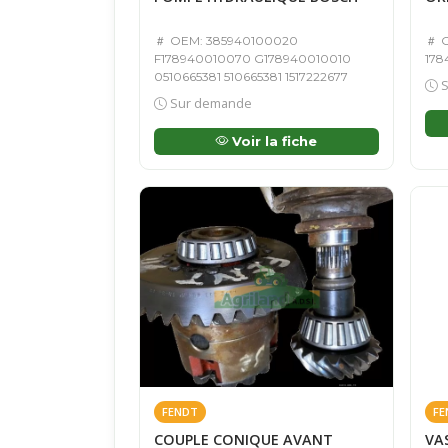
OEM: 385940100020
O
F178940010070 G178940010010
178
0510665381 510665381 1517222677
S
Sur demande
Voir la fiche
FENDT
FE
COUPLE CONIQUE AVANT
VA