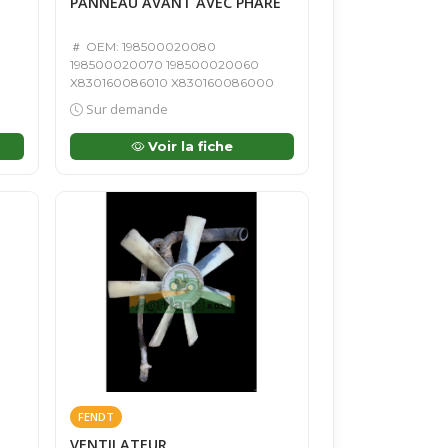
PANNEAU AVANT AVEC PHARE
OEM: 198500020080
198500020070 198500020060
X830160086010 X830160086000
Sur demande
Voir la fiche
FENDT
VENTILATEUR