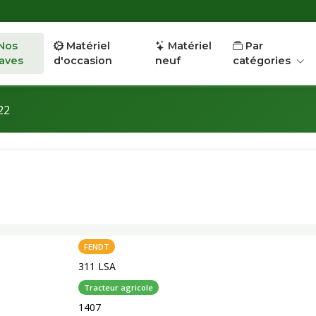
Nos
Matériel
Matériel
Par
aves
d'occasion
neuf
catégories
22
FENDT
311 LSA
Tracteur agricole
1407