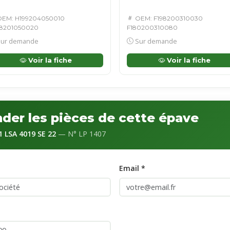
EM: H199204050010
OEM: F198200310030
8201050020
F180200310080
ur demande
Sur demande
Voir la fiche
Voir la fiche
er les pièces de cette épave
 LSA 4019 SE 22
— N° LP 1407
Email *