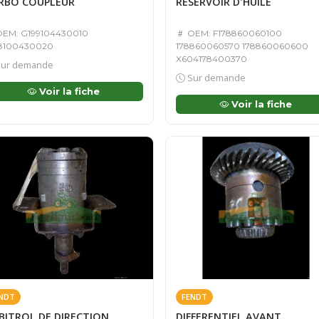
RBO COUPLEUR
RESERVOIR D'HUILE
EM: G199104430010
OEM: F178860060100
8100430020
178860060570 178860060600
X604178400370
ur demande
Sur demande
Voir la fiche
Voir la fiche
NDT
FENDT
BITROL DE DIRECTION
DIFFERENTIEL AVANT