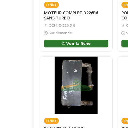
FENDT
FE
MOTEUR COMPLET D226B6
PO
SANS TURBO
CO
OEM: D 226 B 6
O
Sur demande
S
Voir la fiche
FENDT
FE