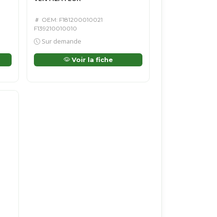
OEM: F181200010021
F139210010010
Sur demande
Voir la fiche