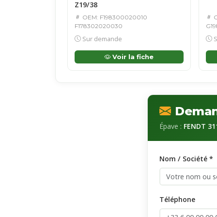
Z19/38
OEM: F198300020010
O
F178302020030
G19
Sur demande
S
Voir la fiche
Demand
Épave :
FENDT 311
Nom / Société *
Téléphone