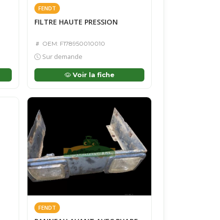
FENDT
FILTRE HAUTE PRESSION
OEM: F178950010010
Sur demande
Voir la fiche
FENDT