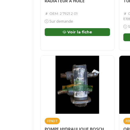
RADIATEUR À HUILE
TU
OEM: 2 7921 2 01
O
E19
Sur demande
S
Voir la fiche
FENDT
FE
POMPE HYDRAULIQUE BOSCH
OR