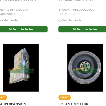
EM: G198401090011
OEM: F198300020070
400090010
F198300020110
ur demande
Sur demande
Voir la fiche
Voir la fiche
NDT
FENDT
SE D'EXPANSION
VOLANT MOTEUR