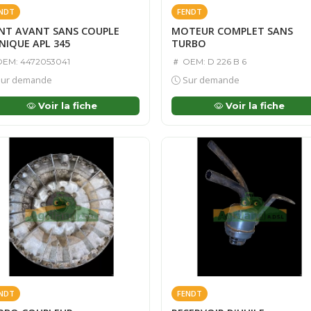
NDT
FENDT
NT AVANT SANS COUPLE
MOTEUR COMPLET SANS
NIQUE APL 345
TURBO
EM: 4472053041
OEM: D 226 B 6
ur demande
Sur demande
Voir la fiche
Voir la fiche
NDT
FENDT