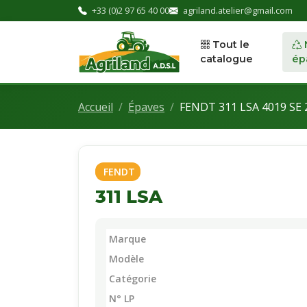
+33 (0)2 97 65 40 00
agriland.atelier@gmail.com
Tout le
catalogue
ép
Accueil
Épaves
FENDT 311 LSA 4019 SE 
FENDT
311 LSA
Marque
Modèle
Catégorie
N° LP