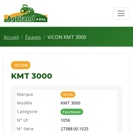
Accueil
Épaves
VICON KMT 3000
VICON
KMT 3000
Marque
VICON
Modèle
KMT 3000
Catégorie
Faucheuse
N° LP
1056
N° Série
27388.00.1025