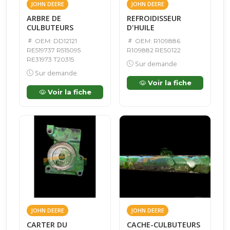
JOHN DEERE
JOHN DEERE
ARBRE DE
REFROIDISSEUR
CULBUTEURS
D'HUILE
OEM: DD12121
OEM: R109886
RE519737 R515095
R109882 RE50122
RE31973 T20315
Sur demande
Sur demande
Voir la fiche
Voir la fiche
JOHN DEERE
JOHN DEERE
CARTER DU
CACHE-CULBUTEURS