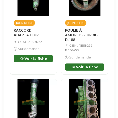
JOHN DEERE
JOHN DEERE
RACCORD
POULIE À
ADAPTATEUR
AMORTISSEUR 8G.
D.188
OEM: RE501743
OEM: RE58299
Sur demande
RE56450
Sur demande
Voir la fiche
Voir la fiche