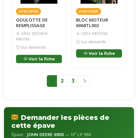
JOHN DEERE
JOHN DEERE
GOULOTTE DE
BLOC MOTEUR
REMPLISSAGE
6068TL002
OEM: R120829
OEM: RE57262
R80136
Sur demande
Sur demande
Voir la fiche
Voir la fiche
1
2
3
Demander les pièces de
cette épave
Épave :
JOHN DEERE 6900
— N° LP 986