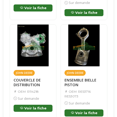
Sur demande
Voir la fiche
Voir la fiche
JOHN DEERE
JOHN DEERE
COUVERCLE DE
ENSEMBLE BIELLE
DISTRIBUTION
PISTON
OEM: R114218
OEM: RE53716
RE53073
Sur demande
Sur demande
Voir la fiche
Voir la fiche