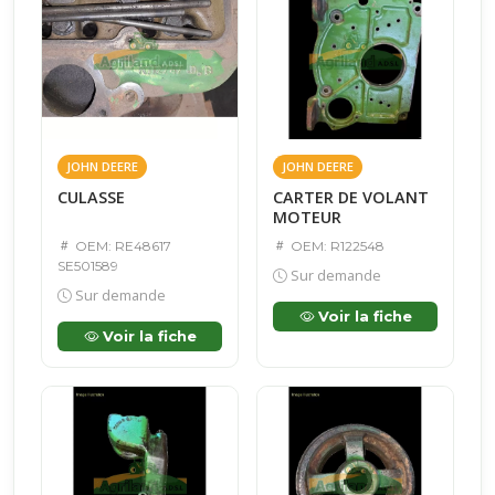
JOHN DEERE
JOHN DEERE
CULASSE
CARTER DE VOLANT
MOTEUR
OEM: RE48617
OEM: R122548
SE501589
Sur demande
Sur demande
Voir la fiche
Voir la fiche