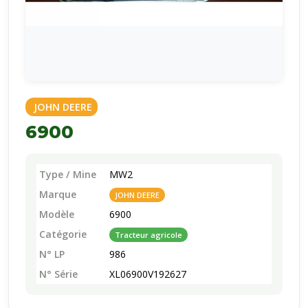
JOHN DEERE
6900
Type / Mine
MW2
Marque
JOHN DEERE
Modèle
6900
Catégorie
Tracteur agricole
N° LP
986
N° Série
XL06900V192627