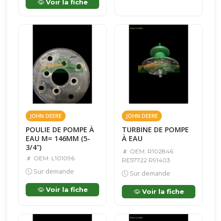
Voir la fiche
JOHN DEERE
JOHN DEERE
POULIE DE POMPE À
TURBINE DE POMPE
EAU M= 146MM (5-
À EAU
3/4")
OEM: R102846
OEM: L101096
RE57722 R91403
Sur demande
Sur demande
Voir la fiche
Voir la fiche