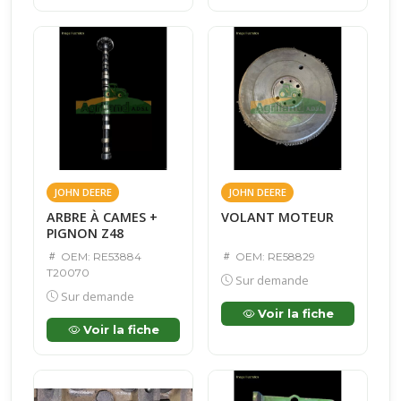
JOHN DEERE
JOHN DEERE
ARBRE À CAMES +
VOLANT MOTEUR
PIGNON Z48
OEM: RE53884
OEM: RE58829
T20070
Sur demande
Sur demande
Voir la fiche
Voir la fiche