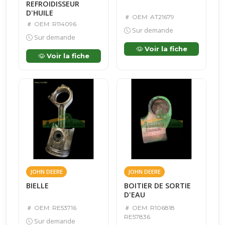
REFROIDISSEUR
D'HUILE
OEM: AT21679
OEM: R114096
Sur demande
Sur demande
Voir la fiche
Voir la fiche
JOHN DEERE
JOHN DEERE
BIELLE
BOITIER DE SORTIE
D'EAU
OEM: RE53716
OEM: R106818
RE57836
Sur demande