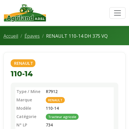
Accueil
Épaves
RENAULT 110-14 DH 375 VQ
RENAULT
110-14
Type / Mine
R7912
Marque
RENAULT
Modèle
110-14
Catégorie
Tracteur agricole
N° LP
734