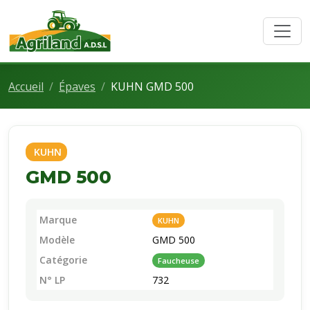
Accueil
Épaves
KUHN GMD 500
KUHN
GMD 500
Marque
KUHN
Modèle
GMD 500
Catégorie
Faucheuse
N° LP
732