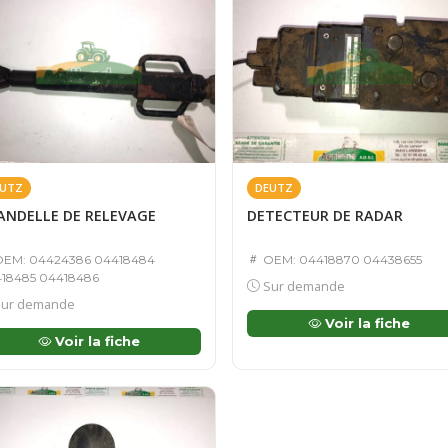
UTZ
DEUTZ
ANDELLE DE RELEVAGE
DETECTEUR DE RADAR
EM: 04424386 04418484
OEM: 04418870 04438655
18485 04418486
Sur demande
ur demande
Voir la fiche
Voir la fiche