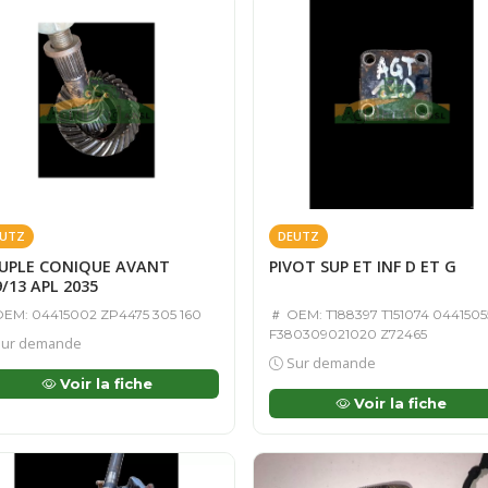
UTZ
DEUTZ
UPLE CONIQUE AVANT
PIVOT SUP ET INF D ET G
/13 APL 2035
EM: 04415002 ZP4475 305 160
OEM: T188397 T151074 0441505
F380309021020 Z72465
ur demande
Sur demande
Voir la fiche
Voir la fiche