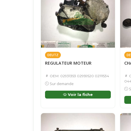
DEUTZ
DE
REGULATEUR MOTEUR
CH
OEM: 02931353 02959520 02111534
O
044
Sur demande
S
Voir la fiche