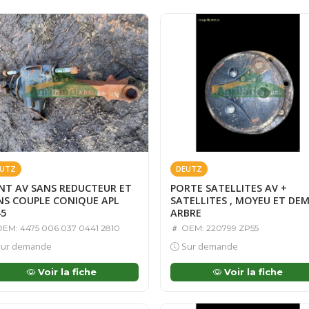
UTZ
DEUTZ
NT AV SANS REDUCTEUR ET
PORTE SATELLITES AV +
NS COUPLE CONIQUE APL
SATELLITES , MOYEU ET DEM
45
ARBRE
EM: 4475 006 037 0441 2810
OEM: 220799 ZP55
ur demande
Sur demande
Voir la fiche
Voir la fiche