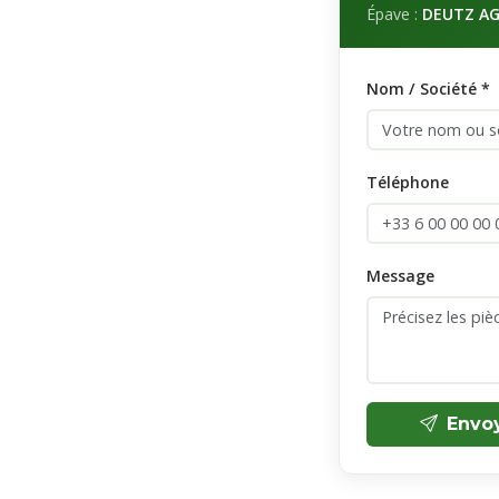
Épave :
DEUTZ AG
Nom / Société *
Téléphone
Message
Envo