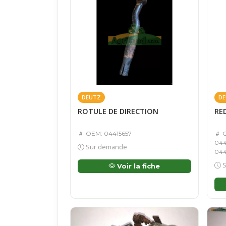
DEUTZ
DE
ROTULE DE DIRECTION
RE
OEM: 04415657
O
044
Sur demande
044
S
Voir la fiche