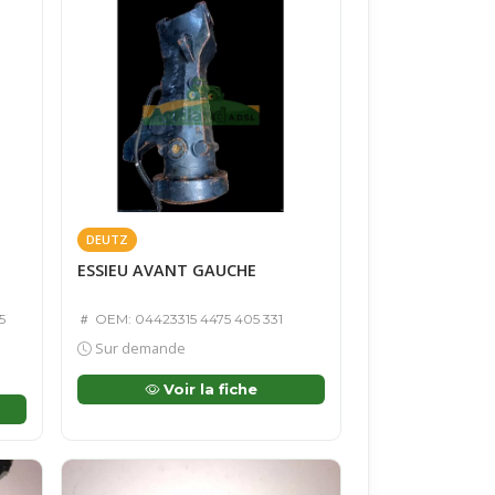
DEUTZ
ESSIEU AVANT GAUCHE
5
OEM: 04423315 4475 405 331
Sur demande
Voir la fiche