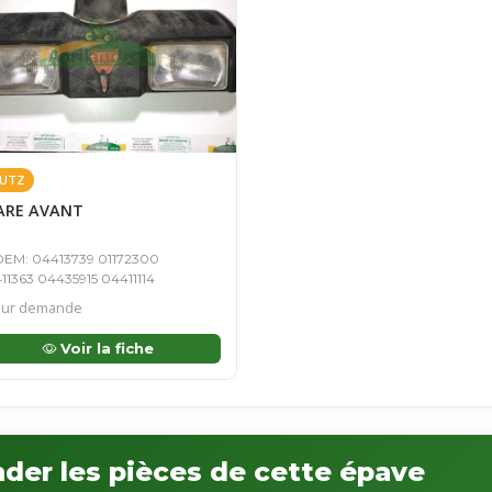
UTZ
ARE AVANT
EM: 04413739 01172300
11363 04435915 04411114
ur demande
Voir la fiche
er les pièces de cette épave