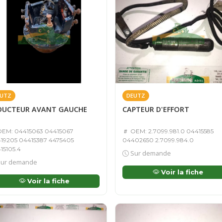
UTZ
DEUTZ
DUCTEUR AVANT GAUCHE
CAPTEUR D'EFFORT
EM: 04415063 04415067
OEM: 2.7099.981.0 04415585
19205 04415387 4475405
04402650 2.7099.984.0
15105.4
Sur demande
ur demande
Voir la fiche
Voir la fiche