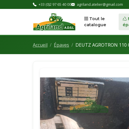
+33 (0)2 97 65 40 00
agriland.atelier@gmail.com
Tout le
catalogue
ép
Accueil
Épaves
DEUTZ AGROTRON 110 