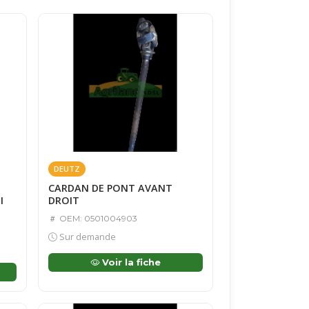
DEUTZ
CARDAN DE PONT AVANT
I
DROIT
OEM: 0501004903
Sur demande
Voir la fiche