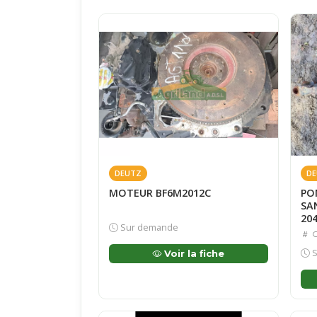
DEUTZ
DE
MOTEUR BF6M2012C
PO
SA
20
Sur demande
O
S
Voir la fiche