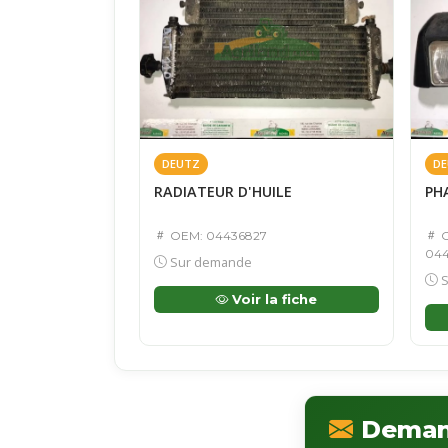
DEUTZ
DE
RADIATEUR D'HUILE
PH
OEM: 04436827
O
044
Sur demande
S
Voir la fiche
Demand