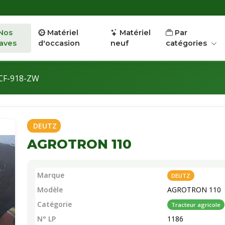
Nos
Matériel
Matériel
Par
aves
d'occasion
neuf
catégories
CF-918-ZW
DEUTZ
AGROTRON 110
Marque
DEUTZ
Modèle
AGROTRON 110
Catégorie
Tracteur agricole
N° LP
1186