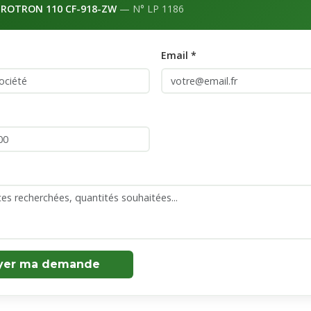
ROTRON 110 CF-918-ZW
— N° LP 1186
Email *
yer ma demande