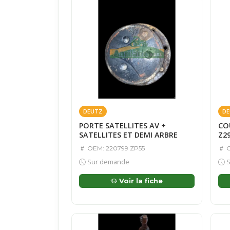
DEUTZ
DE
PORTE SATELLITES AV +
CO
SATELLITES ET DEMI ARBRE
Z29
OEM: 220799 ZP55
O
Sur demande
S
Voir la fiche