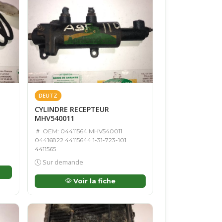
DEUTZ
CYLINDRE RECEPTEUR
MHV540011
OEM: 04411564 MHV540011
04416822 44115644 1-31-723-101
4411565
Sur demande
Voir la fiche