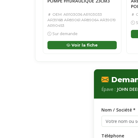
POMPE HYDRAULIQUE 23CM3
AR
PO
OEM: AR103036 AR103033
O
AR39168 AR89061 AR89064 AR39019
S
AR90453
Sur demande
Voir la fiche
Demand
Épave :
JOHN DEER
Nom / Société *
Téléphone