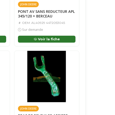
JOHN DEERE
PONT AV SANS REDUCTEUR APL
345/120 + BERCEAU
OEM: AL40929 4472053045
Sur demande
Voir la fiche
JOHN DEERE