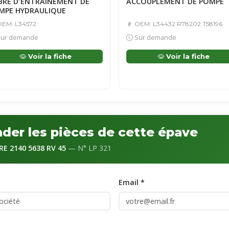
BRE D'ENTRAINEMENT DE
ACCOUPLEMENT DE POMPE
MPE HYDRAULIQUE
EM: L34572
OEM: L34432 R78202 T58196
ur demande
Sur demande
Voir la fiche
Voir la fiche
er les pièces de cette épave
E 2140 5638 RV 45
— N° LP 321
Email *