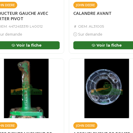
HN DEERE
JOHN DEERE
DUCTEUR GAUCHE AVEC
CALANDRE AVANT
RTER PIVOT
EM: 4472453319 L40012
OEM: AL31005
ur demande
Sur demande
Voir la fiche
Voir la fiche
HN DEERE
JOHN DEERE