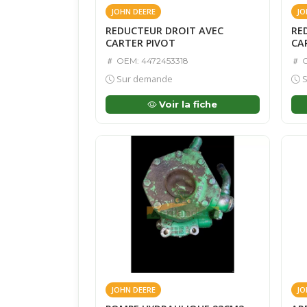
JOHN DEERE
JO
REDUCTEUR DROIT AVEC
RE
CARTER PIVOT
CA
OEM: 4472453318
O
Sur demande
S
Voir la fiche
JOHN DEERE
JO