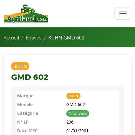
Accueil
Épaves
KUHN GMD 602
KUHN
GMD 602
Marque
KUHN
Modèle
GMD 602
Catégorie
Faucheuse
N° LP
296
Date MEC
01/01/2001