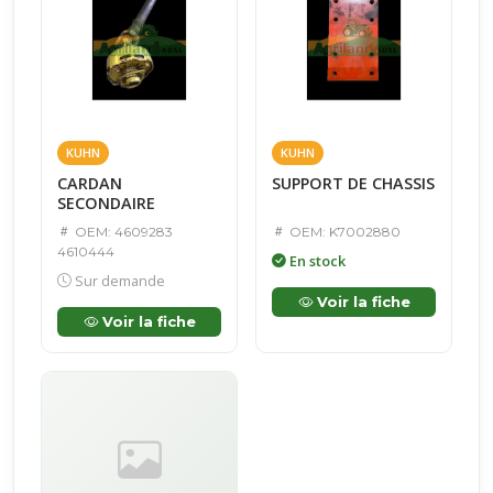
KUHN
KUHN
CARDAN
SUPPORT DE CHASSIS
SECONDAIRE
OEM: 4609283
OEM: K7002880
4610444
En stock
Sur demande
Voir la fiche
Voir la fiche