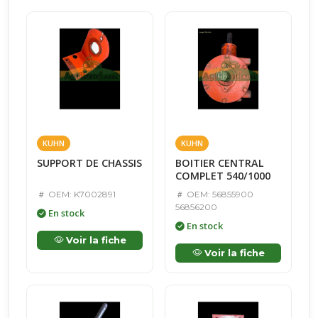
KUHN
KUHN
SUPPORT DE CHASSIS
BOITIER CENTRAL
COMPLET 540/1000
OEM: K7002891
OEM: 56855900
56856200
En stock
En stock
Voir la fiche
Voir la fiche