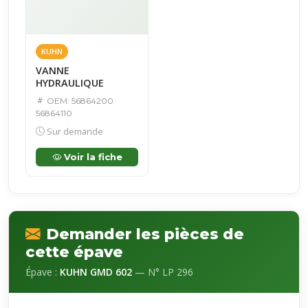
KUHN
VANNE
HYDRAULIQUE
OEM: 56864200
56864110
Sur demande
Voir la fiche
Demander les pièces de
cette épave
Épave :
KUHN GMD 602
— N° LP 296