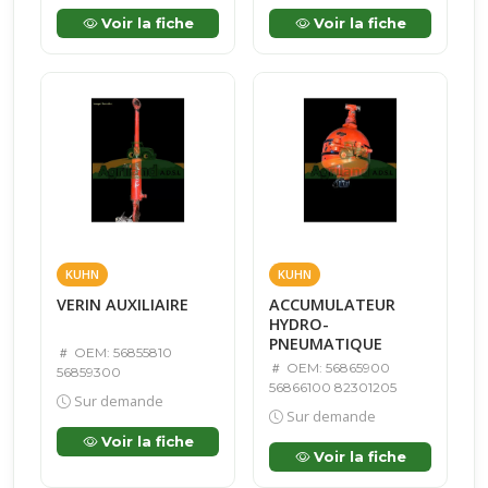
Voir la fiche
Voir la fiche
KUHN
KUHN
VERIN AUXILIAIRE
ACCUMULATEUR
HYDRO-
PNEUMATIQUE
OEM: 56855810
OEM: 56865900
56859300
56866100 82301205
Sur demande
Sur demande
Voir la fiche
Voir la fiche