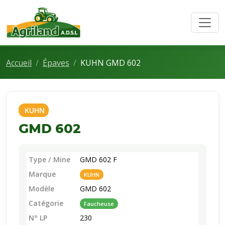
Accueil
Épaves
KUHN GMD 602
KUHN
GMD 602
Type / Mine
GMD 602 F
Marque
KUHN
Modèle
GMD 602
Catégorie
Faucheuse
N° LP
230