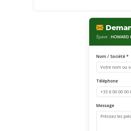
Demand
Épave :
HOWARD H
Nom / Société *
Téléphone
Message