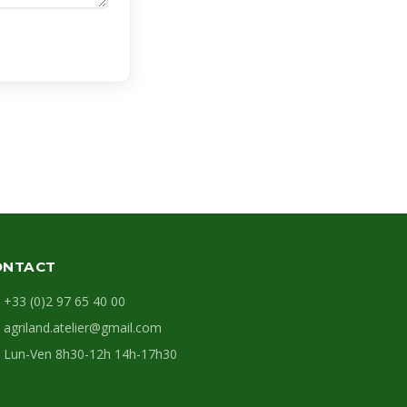
ONTACT
+33 (0)2 97 65 40 00
agriland.atelier@gmail.com
Lun-Ven 8h30-12h 14h-17h30