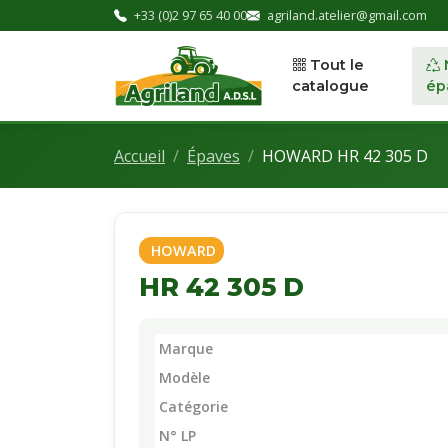
+33 (0)2 97 65 40 00
agriland.atelier@gmail.com
Tout le
catalogue
ép
Accueil
Épaves
HOWARD HR 42 305 D
HOWARD
HR 42 305 D
Marque
Modèle
Catégorie
N° LP