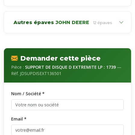
Autres épaves
JOHN DEERE
12 épaves
Demander cette pièce
Pièce :
SUPPORT DE DISQUE D EXTREMITE LP : 1739
—
Réf. JDSUPDISEXT136501
Nom / Société *
Email *