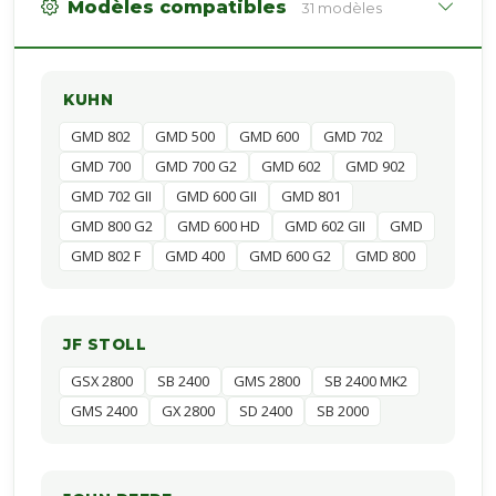
Modèles compatibles
31 modèles
KUHN
GMD 802
GMD 500
GMD 600
GMD 702
GMD 700
GMD 700 G2
GMD 602
GMD 902
GMD 702 GII
GMD 600 GII
GMD 801
GMD 800 G2
GMD 600 HD
GMD 602 GII
GMD
GMD 802 F
GMD 400
GMD 600 G2
GMD 800
JF STOLL
GSX 2800
SB 2400
GMS 2800
SB 2400 MK2
GMS 2400
GX 2800
SD 2400
SB 2000