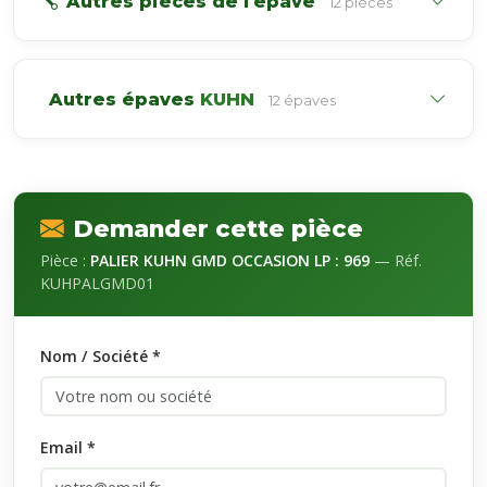
Autres pièces de l'épave
12 pièces
Autres épaves
KUHN
12 épaves
Demander cette pièce
Pièce :
PALIER KUHN GMD OCCASION LP : 969
— Réf.
KUHPALGMD01
Nom / Société *
Email *