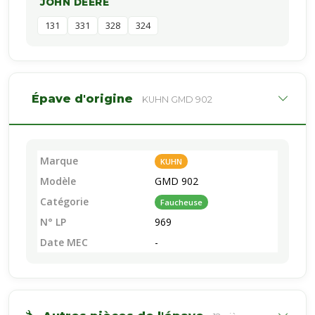
JOHN DEERE
131
331
328
324
Épave d'origine
KUHN GMD 902
Marque
KUHN
Modèle
GMD 902
Catégorie
Faucheuse
N° LP
969
Date MEC
-