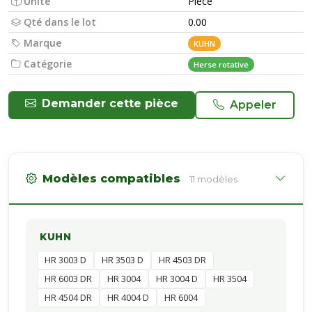
Unité
Pièce
Qté dans le lot
0.00
Marque
KUHN
Catégorie
Herse rotative
Demander cette pièce
Appeler
Modèles compatibles
11 modèles
KUHN
HR 3003 D
HR 3503 D
HR 4503 DR
HR 6003 DR
HR 3004
HR 3004 D
HR 3504
HR 4504 DR
HR 4004 D
HR 6004