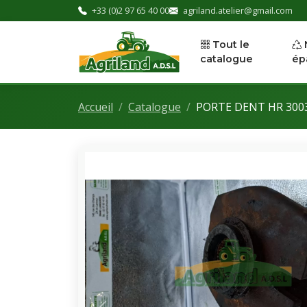
+33 (0)2 97 65 40 00
agriland.atelier@gmail.com
Tout le
catalogue
ép
Accueil
Catalogue
PORTE DENT HR 3003 