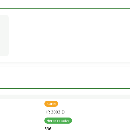
KUHN
HR 3003 D
Herse rotative
536