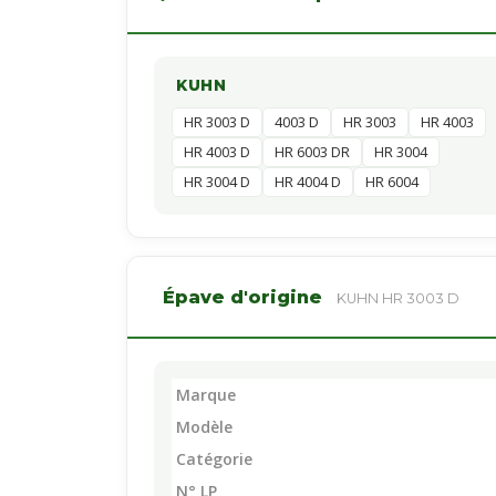
KUHN
HR 3003 D
4003 D
HR 3003
HR 4003
HR 4003 D
HR 6003 DR
HR 3004
HR 3004 D
HR 4004 D
HR 6004
Épave d'origine
KUHN HR 3003 D
Marque
Modèle
Catégorie
N° LP