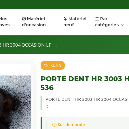
Nos
Matériel
Matériel
Par
aves
d'occasion
neuf
catégories
HR 3004 OCCASION LP : ...
KUHN
PORTE DENT HR 3003 H
536
PORTE DENT HR 3003 HR 3004 OCCASION 
D
Sur demande