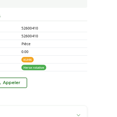
S
52600410
52600410
Pièce
0.00
KUHN
Herse rotative
Appeler