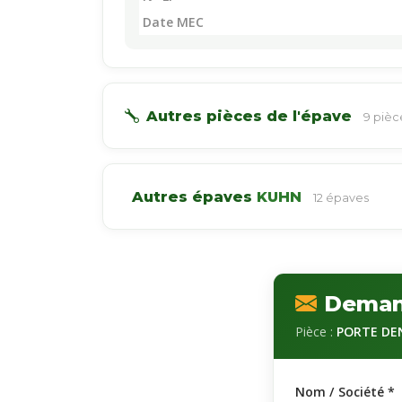
Date MEC
Autres pièces de l'épave
9 piè
Autres épaves
KUHN
12 épaves
Deman
Pièce :
PORTE DEN
Nom / Société *