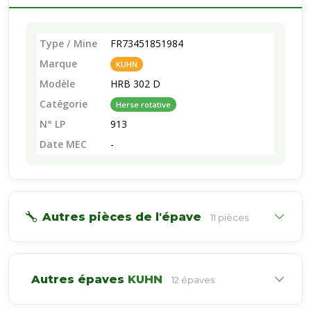
Type / Mine
FR73451851984
Marque
KUHN
Modèle
HRB 302 D
Catégorie
Herse rotative
N° LP
913
Date MEC
-
Autres pièces de l'épave
11 pièces
Autres épaves
KUHN
12 épaves