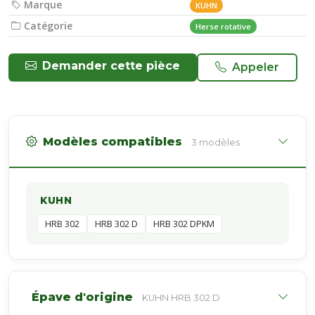
Marque
KUHN
Catégorie
Herse rotative
Demander cette pièce
Appeler
Modèles compatibles
3 modèles
KUHN
HRB 302
HRB 302 D
HRB 302 DPKM
Épave d'origine
KUHN HRB 302 D