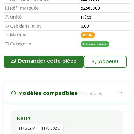
Réf. marquée
52568900
Unité
Pièce
Qté dans le lot
0.00
Marque
KUHN
Catégorie
Herse rotative
Demander cette pièce
Appeler
Modèles compatibles
2 modèles
KUHN
HR 302 M
HRB 302 D