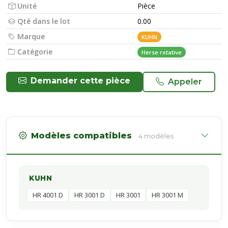
Unité
Pièce
Qté dans le lot
0.00
Marque
KUHN
Catégorie
Herse rotative
Demander cette pièce
Appeler
Modèles compatibles
4 modèles
KUHN
HR 4001 D
HR 3001 D
HR 3001
HR 3001 M