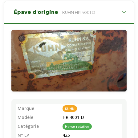
Épave d'origine
KUHN HR 4001 D
Marque
KUHN
Modèle
HR 4001 D
Catégorie
Herse rotative
N° LP
425