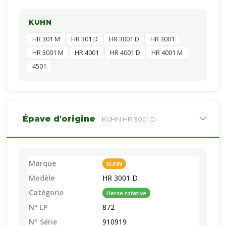
KUHN
HR 301 M
HR 301 D
HR 3001 D
HR 3001
HR 3001 M
HR 4001
HR 4001 D
HR 4001 M
4501
Épave d'origine
KUHN HR 3001 D
Marque
KUHN
Modèle
HR 3001 D
Catégorie
Herse rotative
N° LP
872
N° Série
910919