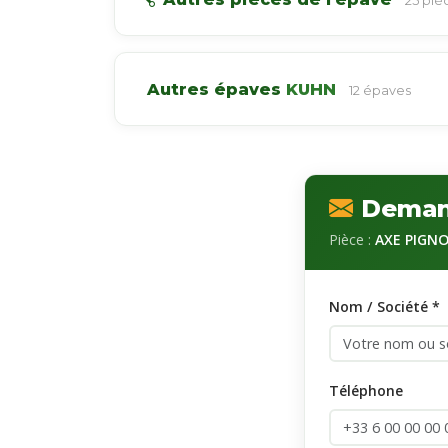
25 pi
Autres épaves
KUHN
12 épaves
Deman
Pièce :
AXE PIGNO
Nom / Société *
Téléphone