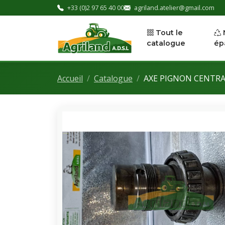
+33 (0)2 97 65 40 00
agriland.atelier@gmail.com
Tout le
catalogue
ép
Accueil
Catalogue
AXE PIGNON CENTRAL