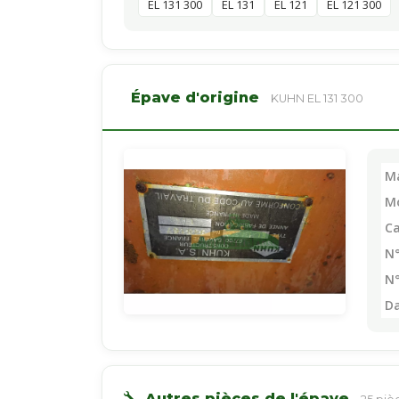
EL 131 300
EL 131
EL 121
EL 121 300
Épave d'origine
KUHN EL 131 300
M
M
Ca
N°
N°
D
Autres pièces de l'épave