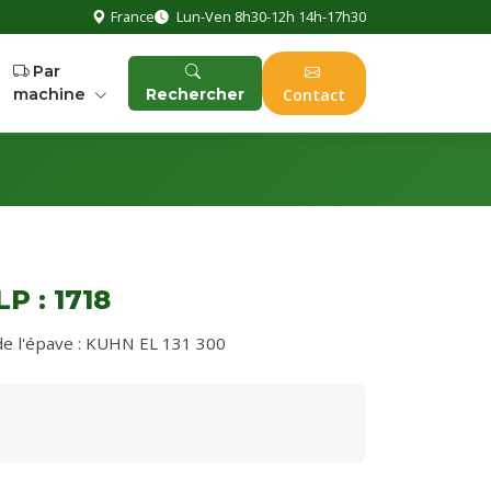
France
Lun-Ven 8h30-12h 14h-17h30
Par
machine
Rechercher
Contact
 : 1718
e l'épave : KUHN EL 131 300