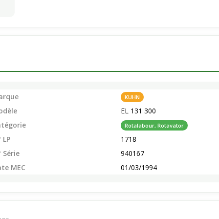
arque
KUHN
odèle
EL 131 300
tégorie
Rotalabour, Rotavator
 LP
1718
 Série
940167
ate MEC
01/03/1994