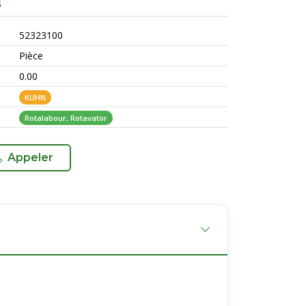
S
52323100
Pièce
0.00
KUHN
Rotalabour, Rotavator
Appeler