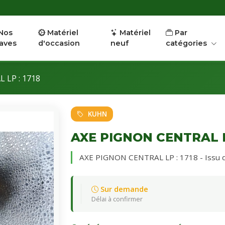
Nos
Matériel
Matériel
Par
aves
d'occasion
neuf
catégories
 LP : 1718
KUHN
AXE PIGNON CENTRAL LP
AXE PIGNON CENTRAL LP : 1718 - Issu d
Sur demande
Délai à confirmer