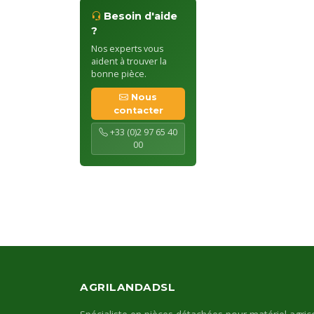
Besoin d'aide
?
Nos experts vous
aident à trouver la
bonne pièce.
Nous
contacter
+33 (0)2 97 65 40
00
AGRILANDADSL