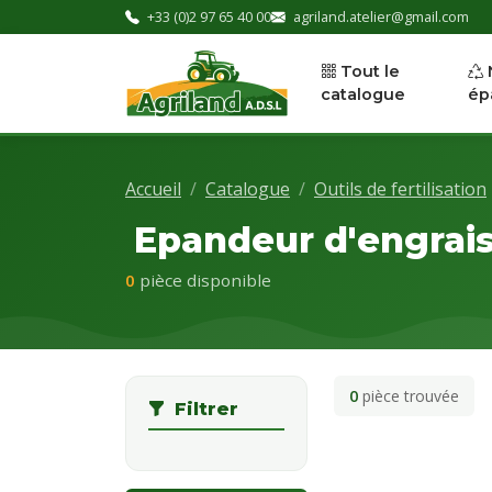
+33 (0)2 97 65 40 00
agriland.atelier@gmail.com
Tout le
catalogue
ép
Accueil
Catalogue
Outils de fertilisation
Epandeur d'engrai
0
pièce disponible
0
pièce trouvée
Filtrer