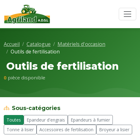
Accueil
Catalogue
Matériels d'occasion
Outils de fertilisation
Outils de fertilisation
0
pièce disponible
Sous-catégories
Toutes
Epandeur d'engrais
Epandeurs à fumier
Tonne à lisier
Accessoires de fertilisation
Broyeur a lisier