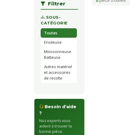
0
pièce trouvée
Filtrer
SOUS-
CATÉGORIE
Toutes
Ensileuse
Moissonneuse
Batteuse
Autres matériel
et accessoires
de recolte
Besoin d'aide
?
Nos experts vous
aident à trouver la
bonne pièce.