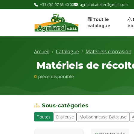
+33 (0)2 97 65 40 00
agriland.atelier@gmail.com
Tout le
catalogue
ép
Accueil
Catalogue
Matériels d'occasion
Matériels de récolt
0
pièce disponible
Sous-catégories
Toutes
Ensileuse
Moissonneuse Batteuse
A