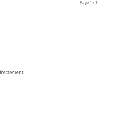
Page 1 / 1
e
irectement.