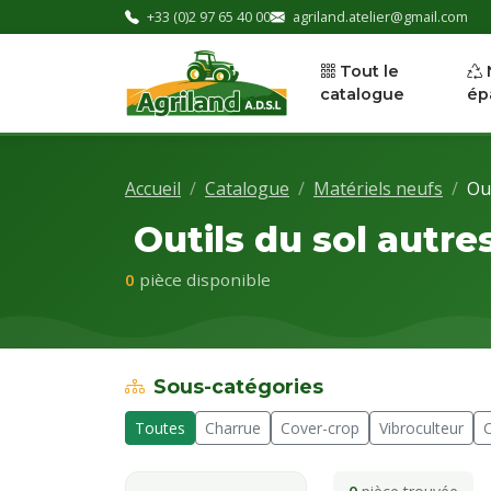
+33 (0)2 97 65 40 00
agriland.atelier@gmail.com
Tout le
catalogue
ép
Accueil
Catalogue
Matériels neufs
Out
Outils du sol autre
0
pièce disponible
Sous-catégories
Toutes
Charrue
Cover-crop
Vibroculteur
C