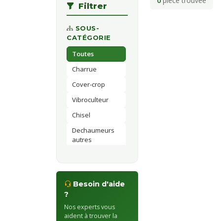
0
pièce trouvée
Filtrer
SOUS-
CATÉGORIE
Toutes
Charrue
Cover-crop
Vibroculteur
Chisel
Dechaumeurs
autres
Besoin d'aide
?
Nos experts vous
aident à trouver la