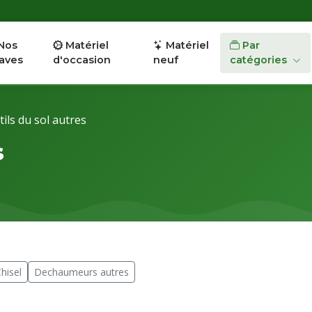
Nos
Matériel
Matériel
Par
aves
d'occasion
neuf
catégories
ils du sol autres
s
hisel
Dechaumeurs autres