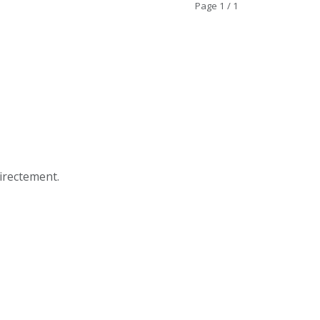
Page 1 / 1
e
irectement.