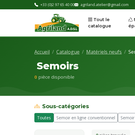
+33 (0)2 97 65 40 00
agriland.atelier@gmail.com
Tout le
catalogue
ép
Accueil
Catalogue
Matériels neufs
Se
Semoirs
0
pièce disponible
Sous-catégories
Toutes
Semoir en ligne conventionnel
Semoir