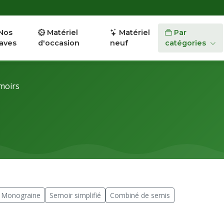
Nos
Matériel
Matériel
Par
aves
d'occasion
neuf
catégories
moirs
 Monograine
Semoir simplifié
Combiné de semis