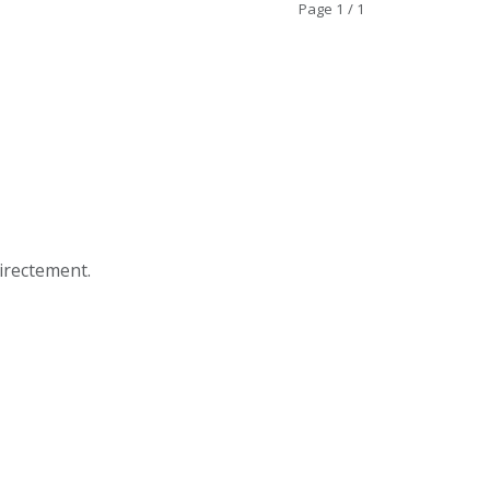
Page 1 / 1
e
irectement.