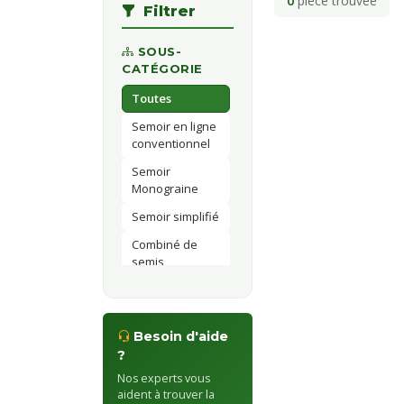
0
pièce trouvée
Filtrer
SOUS-
CATÉGORIE
Toutes
Semoir en ligne
conventionnel
Semoir
Monograine
Semoir simplifié
Combiné de
semis
Besoin d'aide
?
Nos experts vous
aident à trouver la