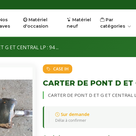
Nos
Matériel
Matériel
Par
aves
d'occasion
neuf
catégories
G ET CENTRAL LP : 94 ...
CASE IH
CARTER DE PONT D ET 
CARTER DE PONT D ET G ET CENTRAL LP :
Sur demande
Délai à confirmer