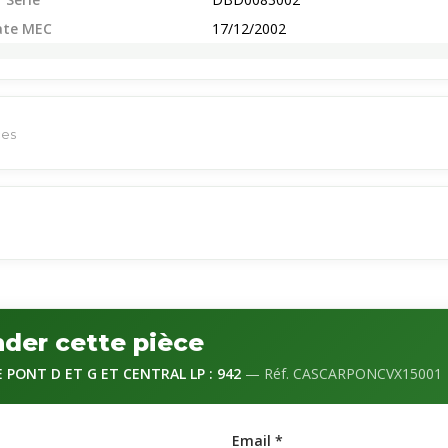
ate MEC
17/12/2002
èces
der cette pièce
 PONT D ET G ET CENTRAL LP : 942
— Réf. CASCARPONCVX15001
Email *