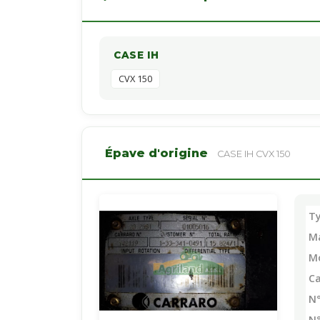
CASE IH
CVX 150
Épave d'origine
CASE IH CVX 150
Ty
M
M
Ca
N°
N°