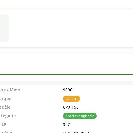
pe / Mine
9090
arque
CASE IH
odèle
CVX 150
tégorie
Tracteur agricole
 LP
942
 Série
DBD0083002