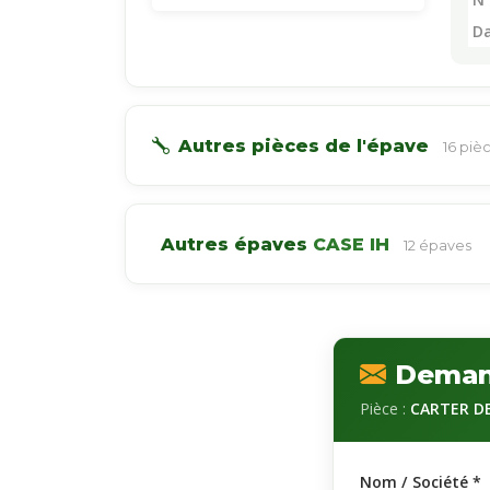
D
Autres pièces de l'épave
16 pi
Autres épaves
CASE IH
12 épaves
Deman
Pièce :
CARTER DE
Nom / Société *