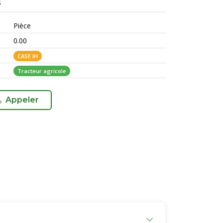
S
Pièce
0.00
CASE IH
Tracteur agricole
Appeler