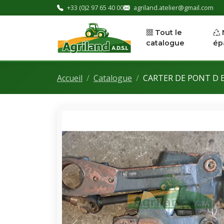
+33 (0)2 97 65 40 00
agriland.atelier@gmail.com
Tout le
catalogue
ép
Accueil
Catalogue
CARTER DE PONT D ET 